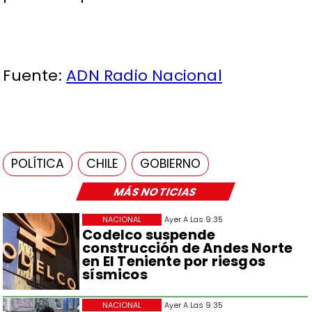
Fuente:
ADN Radio Nacional
POLÍTICA
CHILE
GOBIERNO
MÁS NOTICIAS
NACIONAL
Ayer A Las 9:35
Codelco suspende
construcción de Andes Norte
en El Teniente por riesgos
sísmicos
NACIONAL
Ayer A Las 9:35