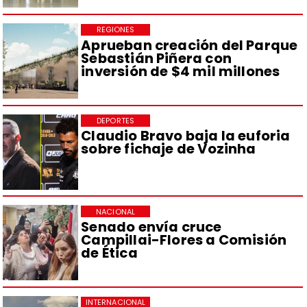
REGIONES
Aprueban creación del Parque
Sebastián Piñera con
inversión de $4 mil millones
DEPORTES
Claudio Bravo baja la euforia
sobre fichaje de Vozinha
NACIONAL
Senado envía cruce
Campillai-Flores a Comisión
de Ética
INTERNACIONAL