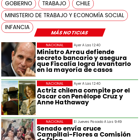
GOBIERNO
TRABAJO
CHILE
MINISTERIO DE TRABAJO Y ECONOMÍA SOCIAL
INFANCIA
MÁS NOTICIAS
NACIONAL
Ayer A Las 12:40
Ministro Arrau defiende
secreto bancario y asegura
que Fiscalía logra levantarlo
en la mayoría de casos
NACIONAL
Ayer A Las 12:40
Actriz chilena compite por el
Oscar con Penélope Cruz y
Anne Hathaway
NACIONAL
El Jueves Pasado A Las 9:49
Senado envía cruce
Campillai-Flores a Comisión