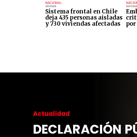
NACIONAL
NACIO
31/07/2026
30/07/202
Sistema frontal en Chile
Emb
deja 435 personas aisladas
cri
y 730 viviendas afectadas
por
Actualidad
DECLARACIÓN PÚ