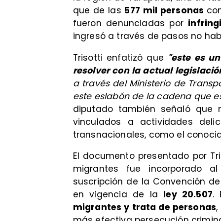
que de las
577 mil personas
con
fueron denunciadas por
infrin
ingresó a través de pasos no habi
Trisotti enfatizó que
"este es u
resolver con la actual legislació
a través del Ministerio de Trans
este eslabón de la cadena que e
diputado también señaló que m
vinculados a actividades deli
transnacionales, como el conocid
El documento presentado por Tris
migrantes fue incorporado a
suscripción de la Convención de
en vigencia de la
ley 20.507
.
migrantes y trata de personas
,
más efectiva persecución crimina