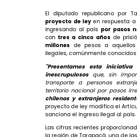
El diputado republicano por Ta
proyecto de ley
en respuesta a 
ingresando al país
por pasos n
con
tres a cinco años
de prisió
millones
de pesos a aquellos q
ilegales, comúnmente conocidos
"Presentamos esta iniciativ
inescrupulosos
que, sin import
transporte a personas extran
territorio nacional por pasos ir
chilenos y extranjeros residen
proyecto de ley modifica el Artíc
sanciona el ingreso ilegal al país.
Las cifras recientes proporcionad
la región de Tarapacá, una de l