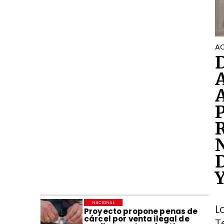
AC
NACIONAL
L
Proyecto propone penas de
cárcel por venta ilegal de
T