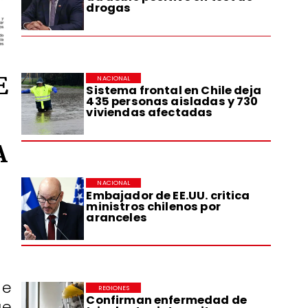
drogas
E
NACIONAL
Sistema frontal en Chile deja
435 personas aisladas y 730
viviendas afectadas
A
NACIONAL
Embajador de EE.UU. critica
ministros chilenos por
aranceles
de
REGIONES
Confirman enfermedad de
ue