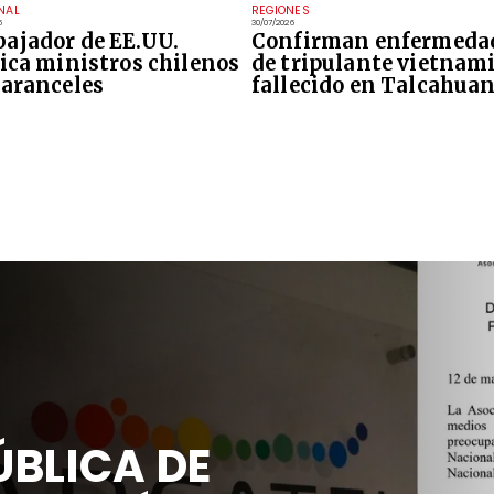
NAL
REGIONES
6
30/07/2026
ajador de EE.UU.
Confirman enfermeda
tica ministros chilenos
de tripulante vietnam
 aranceles
fallecido en Talcahua
BLICA DE