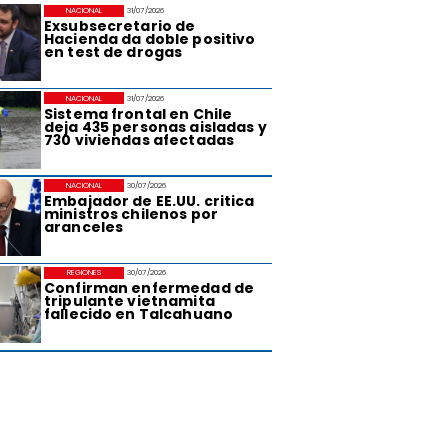
NACIONAL
31/07/2026
Exsubsecretario de
Hacienda da doble positivo
en test de drogas
NACIONAL
31/07/2026
Sistema frontal en Chile
deja 435 personas aisladas y
730 viviendas afectadas
NACIONAL
30/07/2026
Embajador de EE.UU. critica
ministros chilenos por
aranceles
REGIONES
30/07/2026
Confirman enfermedad de
tripulante vietnamita
fallecido en Talcahuano