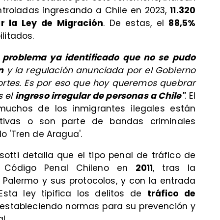
troladas ingresando a Chile en 2023,
11.320
gir la Ley de Migración
. De estas, el
88,5%
litados.
n problema ya identificado que no se pudo
n
y la regulación anunciada por el Gobierno
portes. Es por eso que hoy queremos quebrar
s el
ingreso irregular de personas a Chile"
. El
uchos de los inmigrantes ilegales están
ctivas o son parte de bandas criminales
o 'Tren de Aragua'.
otti detalla que el tipo penal de tráfico de
l Código Penal Chileno en
2011
, tras la
 Palermo y sus protocolos, y con la entrada
 Esta ley tipifica los delitos de
tráfico de
 estableciendo normas para su prevención y
l.