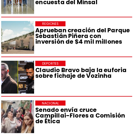
encuesta del Minsal
REGIONES
Aprueban creación del Parque
Sebastián Piñera con
inversión de $4 mil millones
DEPORTES
Claudio Bravo baja la euforia
sobre fichaje de Vozinha
NACIONAL
Senado envía cruce
Campillai-Flores a Comisión
de Ética