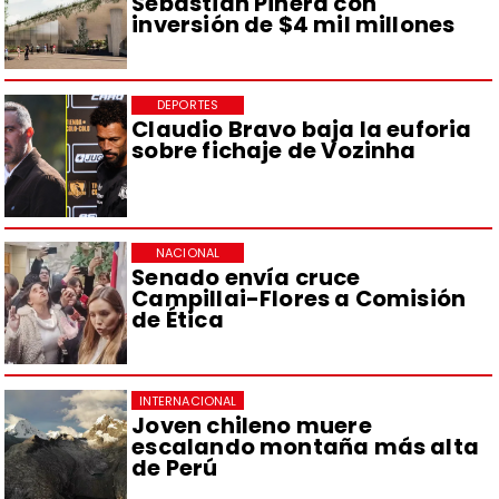
Sebastián Piñera con
inversión de $4 mil millones
DEPORTES
Claudio Bravo baja la euforia
sobre fichaje de Vozinha
NACIONAL
Senado envía cruce
Campillai-Flores a Comisión
de Ética
INTERNACIONAL
Joven chileno muere
escalando montaña más alta
de Perú