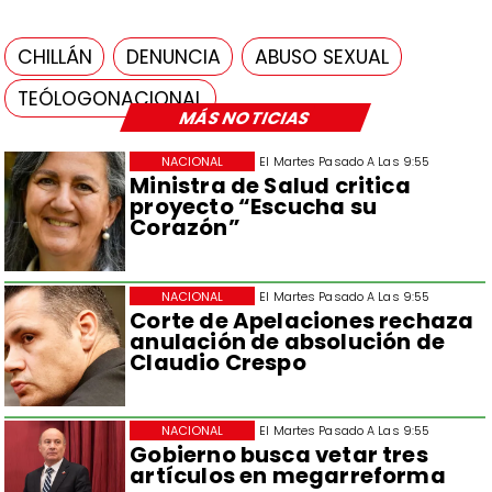
CHILLÁN
DENUNCIA
ABUSO SEXUAL
TEÓLOGONACIONAL
MÁS NOTICIAS
NACIONAL
El Martes Pasado A Las 9:55
Ministra de Salud critica
proyecto “Escucha su
Corazón”
NACIONAL
El Martes Pasado A Las 9:55
Corte de Apelaciones rechaza
anulación de absolución de
Claudio Crespo
NACIONAL
El Martes Pasado A Las 9:55
Gobierno busca vetar tres
artículos en megarreforma