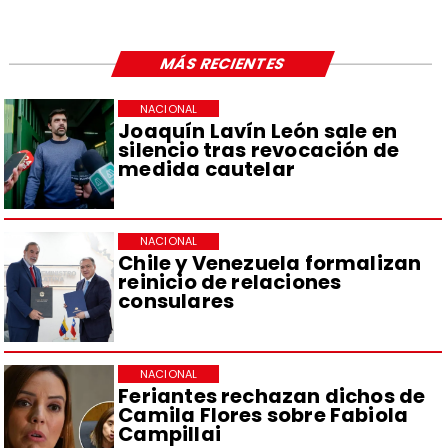
MÁS RECIENTES
NACIONAL
Joaquín Lavín León sale en
silencio tras revocación de
medida cautelar
NACIONAL
Chile y Venezuela formalizan
reinicio de relaciones
consulares
NACIONAL
Feriantes rechazan dichos de
Camila Flores sobre Fabiola
Campillai