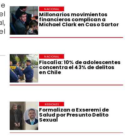
de
NACIONAL
el
Millonarios movimientos
financieros complican a
l,
Michael Clark en Caso Sartor
el
NACIONAL
Fiscalía: 10% de adolescentes
concentra el 43% de delitos
en Chile
REGIONES
Formalizan a Exseremi de
Salud por Presunto Delito
Sexual