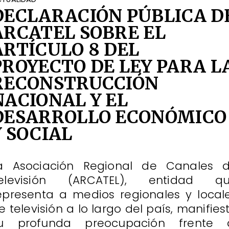
DECLARACIÓN PÚBLICA D
ARCATEL SOBRE EL
ARTÍCULO 8 DEL
PROYECTO DE LEY PARA L
RECONSTRUCCIÓN
NACIONAL Y EL
DESARROLLO ECONÓMICO
Y SOCIAL
a Asociación Regional de Canales 
elevisión (ARCATEL), entidad q
epresenta a medios regionales y local
e televisión a lo largo del país, manifies
u profunda preocupación frente 