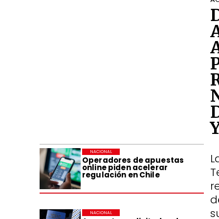
NACIONAL
L
Operadores de apuestas
online piden acelerar
T
regulación en Chile
r
d
s
NACIONAL