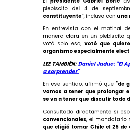
El
presidente Gabriel Boric
as
plebiscito del 4 de septiemb
constituyente"
, incluso con
una 
En entrevista con el matinal 
manera clara en un plebiscito 
votó solo eso,
votó que quier
organismo especialmente electo
LEE TAMBIÉN:
Daniel Jadue: "El 
a sorprender"
En ese sentido, afirmó que "
de g
vamos a tener que prolongar e
se va a tener que discutir todo 
Consultado directamente si eso
convencionales
, el mandatario 
que eligió tomar Chile el 25 de