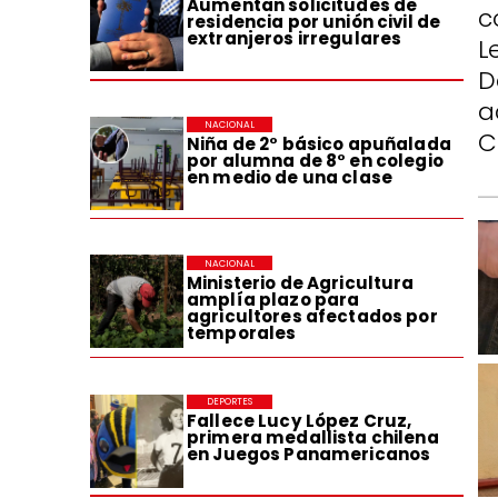
Aumentan solicitudes de
c
residencia por unión civil de
extranjeros irregulares
L
D
a
NACIONAL
C
Niña de 2° básico apuñalada
por alumna de 8° en colegio
en medio de una clase
NACIONAL
Ministerio de Agricultura
amplía plazo para
agricultores afectados por
temporales
DEPORTES
Fallece Lucy López Cruz,
primera medallista chilena
en Juegos Panamericanos