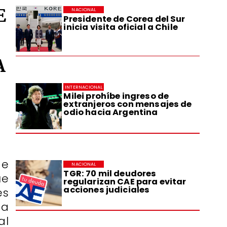
E
NACIONAL
Presidente de Corea del Sur
inicia visita oficial a Chile
A
INTERNACIONAL
Milei prohíbe ingreso de
extranjeros con mensajes de
odio hacia Argentina
de
NACIONAL
TGR: 70 mil deudores
ue
regularizan CAE para evitar
acciones judiciales
es
ta
al