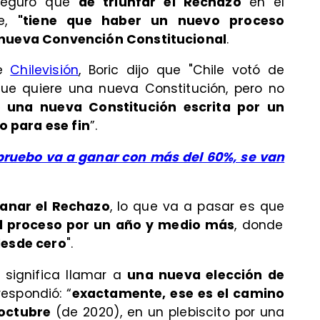
eguró que
de triunfar el Rechazo
en el
re,
"tiene que haber un nuevo proceso
nueva Convención Constitucional
.
de
Chilevisión
, Boric dijo que "Chile votó de
que quiere una nueva Constitución, pero no
e una nueva Constitución escrita por un
 para ese fin
”.
Apruebo va a ganar con más del 60%, se van
anar el Rechazo
, lo que va a pasar es que
l proceso por un año y medio más
, donde
desde cero
".
 significa llamar a
una nueva elección de
respondió: “
exactamente, ese es el camino
 octubre
(de 2020), en un plebiscito por una