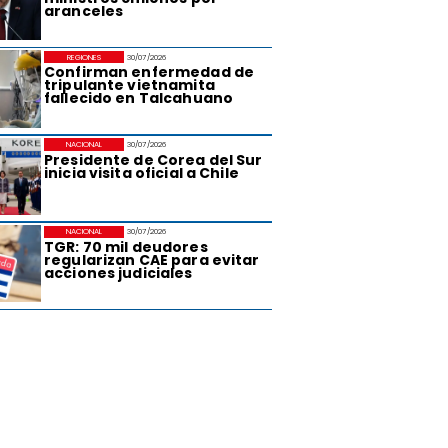
aranceles
REGIONES
30/07/2026
Confirman enfermedad de
tripulante vietnamita
fallecido en Talcahuano
NACIONAL
30/07/2026
Presidente de Corea del Sur
inicia visita oficial a Chile
NACIONAL
30/07/2026
TGR: 70 mil deudores
regularizan CAE para evitar
acciones judiciales