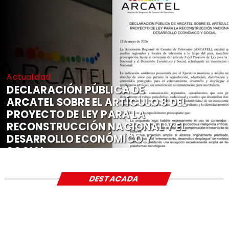
Actualidad
DECLARACIÓN PÚBLICA DE
ARCATEL SOBRE EL ARTÍCULO 8 DEL
PROYECTO DE LEY PARA LA
RECONSTRUCCIÓN NACIONAL Y EL
DESARROLLO ECONÓMICO Y
SOCIAL
DESTACADA