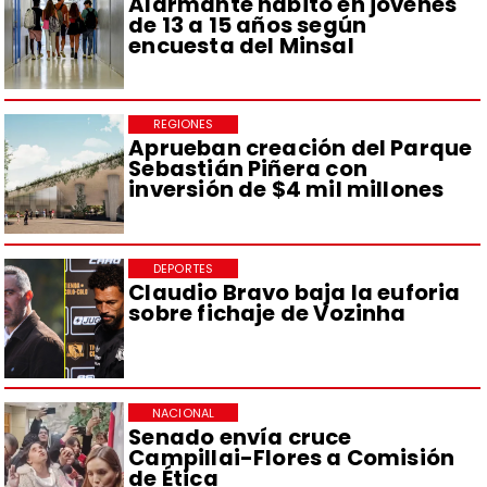
Alarmante hábito en jóvenes
de 13 a 15 años según
encuesta del Minsal
REGIONES
Aprueban creación del Parque
Sebastián Piñera con
inversión de $4 mil millones
DEPORTES
Claudio Bravo baja la euforia
sobre fichaje de Vozinha
NACIONAL
Senado envía cruce
Campillai-Flores a Comisión
de Ética