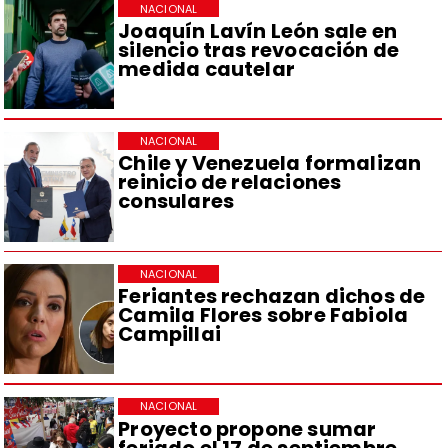
NACIONAL
Joaquín Lavín León sale en
silencio tras revocación de
medida cautelar
NACIONAL
Chile y Venezuela formalizan
reinicio de relaciones
consulares
NACIONAL
Feriantes rechazan dichos de
Camila Flores sobre Fabiola
Campillai
NACIONAL
Proyecto propone sumar
feriado el 17 de septiembre