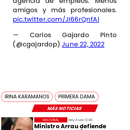
agencia de empleos. Menos
amigos y más profesionales.
pic.twitter.com/JI66rQnfAl
— Carlos Gajardo Pinto
(@cgajardop)
June 22, 2022
IRINA KARAMANOS
PRIMERA DAMA
MÁS NOTICIAS
NACIONAL
Hoy A Las 12:40
Ministro Arrau defiende