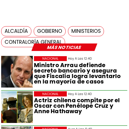
ALCALDÍA
GOBIERNO
MINISTERIOS
CONTRALORÍA GENERAL
MÁS NOTICIAS
NACIONAL
Hoy A Las 12:40
Ministro Arrau defiende
secreto bancario y asegura
que Fiscalía logra levantarlo
en la mayoría de casos
NACIONAL
Hoy A Las 12:40
Actriz chilena compite por el
Oscar con Penélope Cruz y
Anne Hathaway