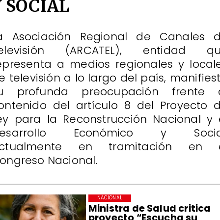
Y SOCIAL
a Asociación Regional de Canales 
elevisión (ARCATEL), entidad q
epresenta a medios regionales y local
e televisión a lo largo del país, manifies
u profunda preocupación frente 
ontenido del artículo 8 del Proyecto 
ey para la Reconstrucción Nacional y 
esarrollo Económico y Socia
ctualmente en tramitación en 
ongreso Nacional.
NACIONAL
Ministra de Salud critica
proyecto “Escucha su