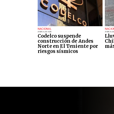
NACIONAL
NACIO
AYER A LAS 9:35
AYER A LAS
Codelco suspende
Llu
construcción de Andes
Chi
Norte en El Teniente por
máx
riesgos sísmicos