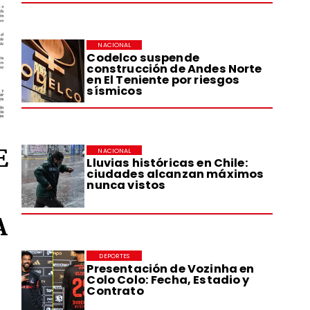
NACIONAL
Codelco suspende
construcción de Andes Norte
en El Teniente por riesgos
sísmicos
E
NACIONAL
Lluvias históricas en Chile:
ciudades alcanzan máximos
nunca vistos
A
DEPORTES
Presentación de Vozinha en
Colo Colo: Fecha, Estadio y
Contrato