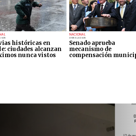
NAL
NACIONAL
 9:35
AYER A LAS 9:35
vias históricas en
Senado aprueba
le: ciudades alcanzan
mecanismo de
imos nunca vistos
compensación munici