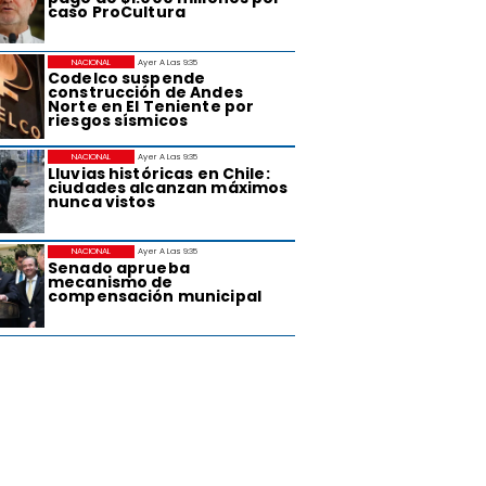
caso ProCultura
NACIONAL
Ayer A Las 9:35
Codelco suspende
construcción de Andes
Norte en El Teniente por
riesgos sísmicos
NACIONAL
Ayer A Las 9:35
Lluvias históricas en Chile:
ciudades alcanzan máximos
nunca vistos
NACIONAL
Ayer A Las 9:35
Senado aprueba
mecanismo de
compensación municipal