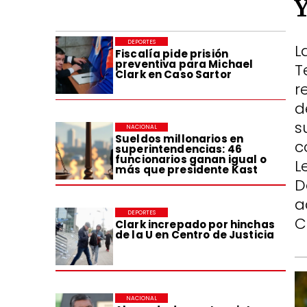
DEPORTES
L
Fiscalía pide prisión
preventiva para Michael
T
Clark en Caso Sartor
r
d
s
NACIONAL
Sueldos millonarios en
c
superintendencias: 46
funcionarios ganan igual o
L
más que presidente Kast
D
a
DEPORTES
C
Clark increpado por hinchas
de la U en Centro de Justicia
NACIONAL