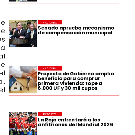
de
NACIONAL
Senado aprueba mecanismo
ue
de compensación municipal
es
ta
al
de
NACIONAL
el
Proyecto de Gobierno amplía
beneficio para comprar
l,
primera vivienda: tope a
6.000 UF y 30 mil cupos
el
DEPORTES
La Roja enfrentará a los
anfitriones del Mundial 2026