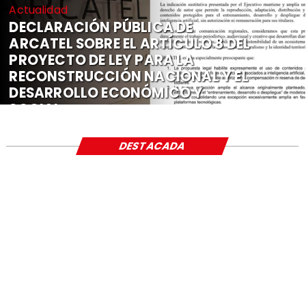
Actualidad
DECLARACIÓN PÚBLICA DE
ARCATEL SOBRE EL ARTÍCULO 8 DEL
PROYECTO DE LEY PARA LA
RECONSTRUCCIÓN NACIONAL Y EL
DESARROLLO ECONÓMICO Y
SOCIAL
DESTACADA