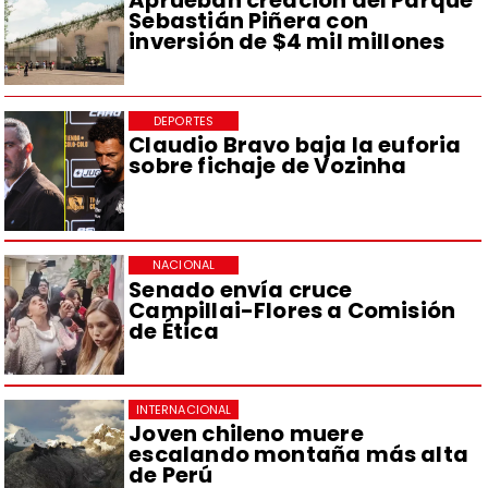
Aprueban creación del Parque
Sebastián Piñera con
inversión de $4 mil millones
DEPORTES
Claudio Bravo baja la euforia
sobre fichaje de Vozinha
NACIONAL
Senado envía cruce
Campillai-Flores a Comisión
de Ética
INTERNACIONAL
Joven chileno muere
escalando montaña más alta
de Perú