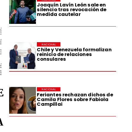
Joaquín Lavín León sale en
silencio tras revocación de
medida cautelar
NACIONAL
Chile y Venezuela formalizan
reinicio de relaciones
consulares
E
NACIONAL
Feriantes rechazan dichos de
Camila Flores sobre Fabiola
Campillai
A