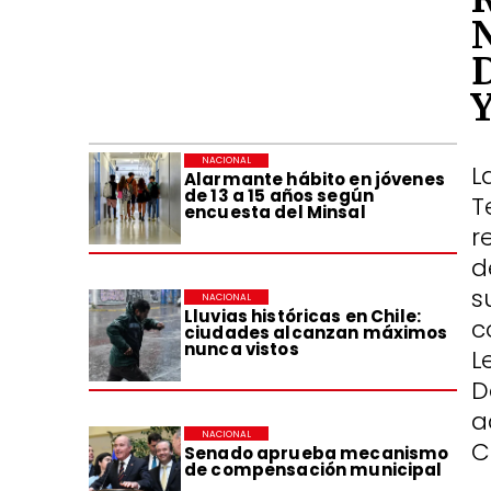
NACIONAL
L
Alarmante hábito en jóvenes
de 13 a 15 años según
T
encuesta del Minsal
r
d
s
NACIONAL
Lluvias históricas en Chile:
c
ciudades alcanzan máximos
nunca vistos
L
D
a
NACIONAL
C
Senado aprueba mecanismo
de compensación municipal