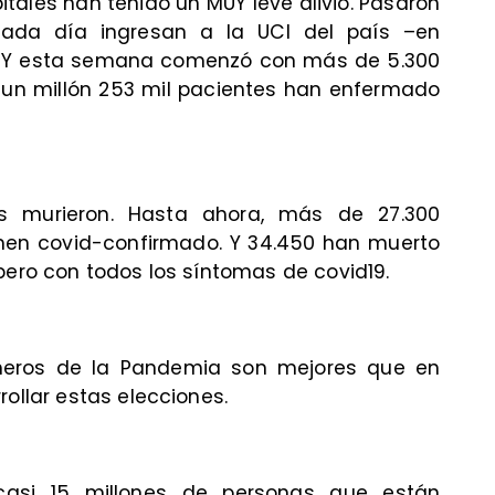
itales han tenido un MUY leve alivio. Pasaron
ada día ingresan a la UCI del país –en
. Y esta semana comenzó con más de 5.300
1 un millón 253 mil pacientes han enfermado
es murieron. Hasta ahora, más de 27.300
men covid-confirmado. Y 34.450 han muerto
pero con todos los síntomas de covid19.
meros de la Pandemia son mejores que en
rollar estas elecciones.
casi 15 millones de personas que están