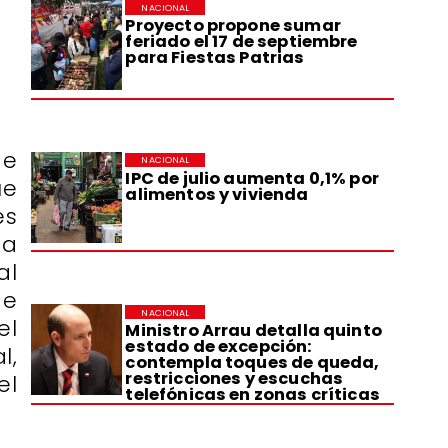
NACIONAL
Proyecto propone sumar
feriado el 17 de septiembre
para Fiestas Patrias
de
NACIONAL
IPC de julio aumenta 0,1% por
ue
alimentos y vivienda
es
ta
al
de
NACIONAL
el
Ministro Arrau detalla quinto
estado de excepción:
l,
contempla toques de queda,
restricciones y escuchas
el
telefónicas en zonas críticas