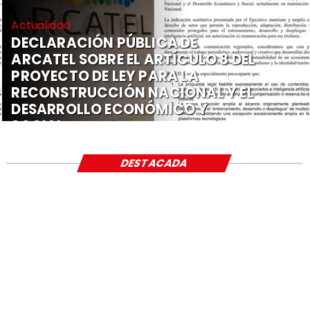
Actualidad
DECLARACIÓN PÚBLICA DE
ARCATEL SOBRE EL ARTÍCULO 8 DEL
PROYECTO DE LEY PARA LA
RECONSTRUCCIÓN NACIONAL Y EL
DESARROLLO ECONÓMICO Y
SOCIAL
DESTACADA