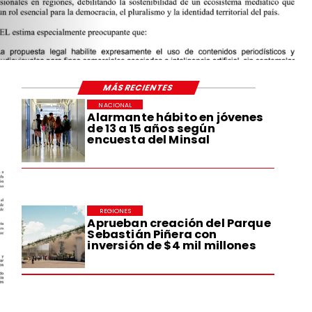
STRUCCIÓN
Y EL DESARROLLO
O Y SOCIAL
MÁS RECIENTES
NACIONAL
Alarmante hábito en jóvenes
de 13 a 15 años según
encuesta del Minsal
REGIONES
Aprueban creación del Parque
Sebastián Piñera con
inversión de $4 mil millones