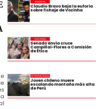
E
DEPORTES
Claudio Bravo baja la euforia
sobre fichaje de Vozinha
A
NACIONAL
Senado envía cruce
Campillai-Flores a Comisión
de Ética
de
INTERNACIONAL
Joven chileno muere
ue
escalando montaña más alta
de Perú
es
ta
al