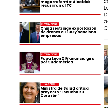
c
megarreforma: Alcaldes
recurrirán al TC
L
D
a
INTERNACIONAL
C
China restringe exportación
de drones a EEUU y sanciona
empresas
INTERNACIONAL
Papa León XIV anuncia gira
por Sudamérica
NACIONAL
Ministra de Salud critica
proyecto “Escucha su
Corazón”