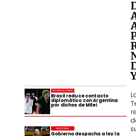
INTERNACIONAL
L
Brasil reduce contacto
diplomático con Argentina
T
por dichos de Milei
r
d
s
NACIONAL
Gobierno despacha a ley la