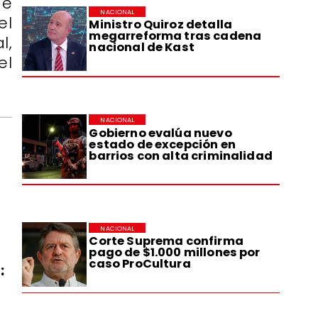
de
NACIONAL
el
Ministro Quiroz detalla
megarreforma tras cadena
l,
nacional de Kast
el
NACIONAL
Gobierno evalúa nuevo
estado de excepción en
barrios con alta criminalidad
NACIONAL
Corte Suprema confirma
pago de $1.000 millones por
caso ProCultura
: