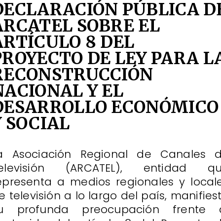
DECLARACIÓN PÚBLICA D
ARCATEL SOBRE EL
ARTÍCULO 8 DEL
PROYECTO DE LEY PARA L
RECONSTRUCCIÓN
NACIONAL Y EL
DESARROLLO ECONÓMICO
Y SOCIAL
a Asociación Regional de Canales 
elevisión (ARCATEL), entidad q
epresenta a medios regionales y local
e televisión a lo largo del país, manifies
u profunda preocupación frente 