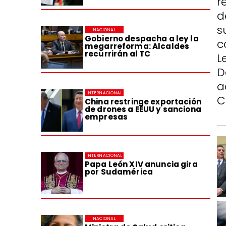
r
d
s
NACIONAL
Gobierno despacha a ley la
c
megarreforma: Alcaldes
recurrirán al TC
L
D
a
INTERNACIONAL
C
China restringe exportación
de drones a EEUU y sanciona
empresas
INTERNACIONAL
Papa León XIV anuncia gira
por Sudamérica
NACIONAL