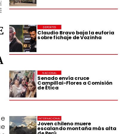
E
DEPORTES
Claudio Bravo baja la euforia
sobre fichaje de Vozinha
A
NACIONAL
Senado envía cruce
Campillai-Flores a Comisión
de Ética
de
INTERNACIONAL
Joven chileno muere
ue
escalando montaña más alta
de Perú