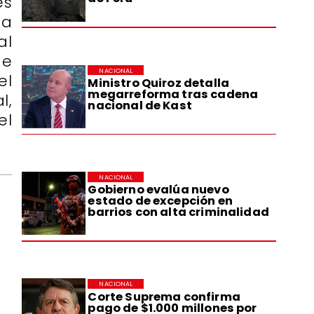
es
ta
al
de
NACIONAL
el
Ministro Quiroz detalla
megarreforma tras cadena
l,
nacional de Kast
el
NACIONAL
Gobierno evalúa nuevo
estado de excepción en
barrios con alta criminalidad
NACIONAL
Corte Suprema confirma
pago de $1.000 millones por