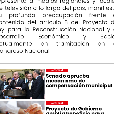
epresenta a medios regionales y local
e televisión a lo largo del país, manifies
u profunda preocupación frente 
ontenido del artículo 8 del Proyecto 
ey para la Reconstrucción Nacional y 
esarrollo Económico y Socia
ctualmente en tramitación en 
ongreso Nacional.
NACIONAL
Senado aprueba
mecanismo de
compensación municipal
NACIONAL
Proyecto de Gobierno
amplía beneficio para