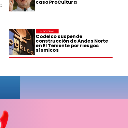
caso ProCultura
:
NACIONAL
Codelco suspende
construcción de Andes Norte
en El Teniente por riesgos
sísmicos