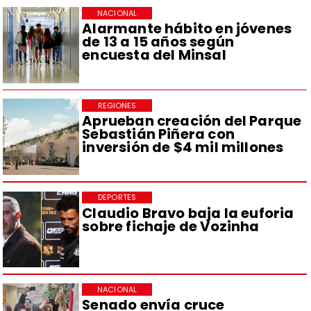
NACIONAL
Alarmante hábito en jóvenes
de 13 a 15 años según
encuesta del Minsal
REGIONES
Aprueban creación del Parque
Sebastián Piñera con
inversión de $4 mil millones
DEPORTES
Claudio Bravo baja la euforia
sobre fichaje de Vozinha
NACIONAL
Senado envía cruce