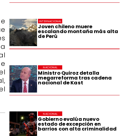
de
INTERNACIONAL
Joven chileno muere
ue
escalando montaña más alta
de Perú
es
ta
al
de
NACIONAL
el
Ministro Quiroz detalla
megarreforma tras cadena
l,
nacional de Kast
el
NACIONAL
Gobierno evalúa nuevo
estado de excepción en
barrios con alta criminalidad