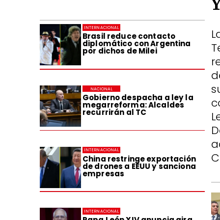
INTERNACIONAL
L
Brasil reduce contacto
diplomático con Argentina
T
por dichos de Milei
r
d
s
NACIONAL
Gobierno despacha a ley la
c
megarreforma: Alcaldes
recurrirán al TC
L
D
a
INTERNACIONAL
C
China restringe exportación
de drones a EEUU y sanciona
empresas
INTERNACIONAL
Papa León XIV anuncia gira