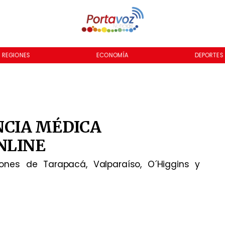
ECONOMÍA
DEPORTES
CULTU
NCIA MÉDICA
NLINE
nes de Tarapacá, Valparaíso, O´Higgins y