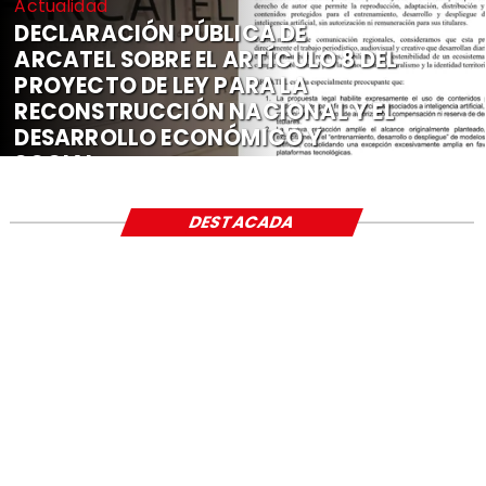
Actualidad
DECLARACIÓN PÚBLICA DE
ARCATEL SOBRE EL ARTÍCULO 8 DEL
PROYECTO DE LEY PARA LA
RECONSTRUCCIÓN NACIONAL Y EL
DESARROLLO ECONÓMICO Y
SOCIAL
DESTACADA