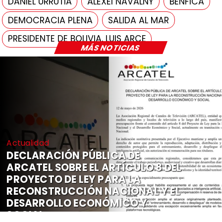
DANIEL URRUTIA
ALEXEI NAVALNY
BENFICA
DEMOCRACIA PLENA
SALIDA AL MAR
PRESIDENTE DE BOLIVIA, LUIS ARCE
MÁS NOTICIAS
Actualidad
DECLARACIÓN PÚBLICA DE
ARCATEL SOBRE EL ARTÍCULO 8 DEL
PROYECTO DE LEY PARA LA
RECONSTRUCCIÓN NACIONAL Y EL
DESARROLLO ECONÓMICO Y
SOCIAL