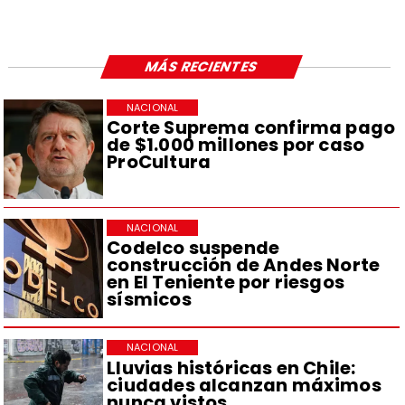
MÁS RECIENTES
NACIONAL
Corte Suprema confirma pago
de $1.000 millones por caso
ProCultura
NACIONAL
Codelco suspende
construcción de Andes Norte
en El Teniente por riesgos
sísmicos
NACIONAL
Lluvias históricas en Chile:
ciudades alcanzan máximos
nunca vistos