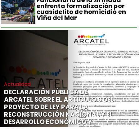
Funcionario de la Armada
enfrenta formalización por
cuasidelito de homicidio en
Viña del Mar
Actualidad
DECLARACIÓN PÚBLICA DE
ARCATEL SOBRE EL ARTÍCULO 8 DEL
PROYECTO DE LEY PARA LA
RECONSTRUCCIÓN NACIONAL Y EL
DESARROLLO ECONÓMICO Y
SOCIAL