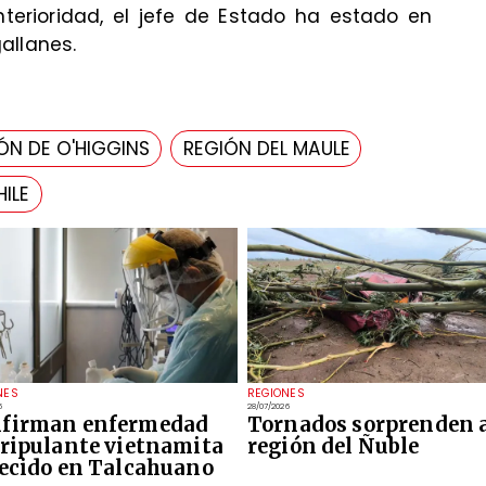
nterioridad, el jefe de Estado ha estado en
allanes.
ÓN DE O'HIGGINS
REGIÓN DEL MAULE
ILE
NES
REGIONES
6
28/07/2026
firman enfermedad
Tornados sorprenden a
tripulante vietnamita
región del Ñuble
lecido en Talcahuano