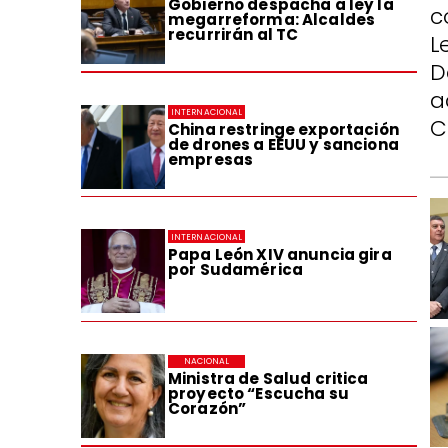
Gobierno despacha a ley la
c
megarreforma: Alcaldes
recurrirán al TC
L
D
a
INTERNACIONAL
C
China restringe exportación
de drones a EEUU y sanciona
empresas
INTERNACIONAL
Papa León XIV anuncia gira
por Sudamérica
NACIONAL
Ministra de Salud critica
proyecto “Escucha su
Corazón”