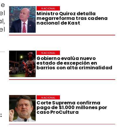
de
NACIONAL
el
Ministro Quiroz detalla
megarreforma tras cadena
l,
nacional de Kast
el
NACIONAL
Gobierno evalúa nuevo
estado de excepción en
barrios con alta criminalidad
NACIONAL
Corte Suprema confirma
pago de $1.000 millones por
caso ProCultura
: