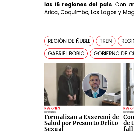
las 16 regiones del país
. Con a
Arica, Coquimbo, Los Lagos y Mag
REGIÓN DE ÑUBLE
TREN
REGI
GABRIEL BORIC
GOBIERNO DE CH
REGIONES
REGIO
30/07/2026
30/07/202
Formalizan a Exseremi de
Con
Salud por Presunto Delito
de 
Sexual
fal