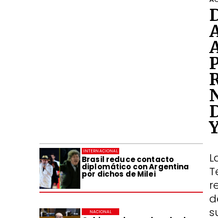
INTERNACIONAL
L
Brasil reduce contacto
diplomático con Argentina
T
por dichos de Milei
r
d
s
NACIONAL