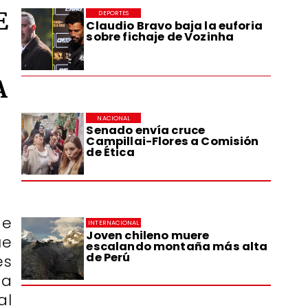
E
DEPORTES
Claudio Bravo baja la euforia
sobre fichaje de Vozinha
A
NACIONAL
Senado envía cruce
Campillai-Flores a Comisión
de Ética
de
INTERNACIONAL
Joven chileno muere
ue
escalando montaña más alta
de Perú
es
ta
al