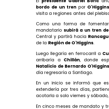
El
presidente Gabriel Boric
anun
bordo de un tren
por
O'Higgin
visita a regiones antes del plebis
Como una forma de fomentar 
mandatario
subirá a un tren de
Central y partirá hacia
Rancagu
de la
Región de O'Higgins
.
Luego llegaría en ferrocarril a
Cu
arribaría a
Chillán
, donde esp
Natalicio de Bernardo O'Higgin
día regresaría a Santiago.
En un inicio se informó que es
extendería por tres días, partie
acotarla a solo viernes y sábado, 
En cinco meses de mandato y tra