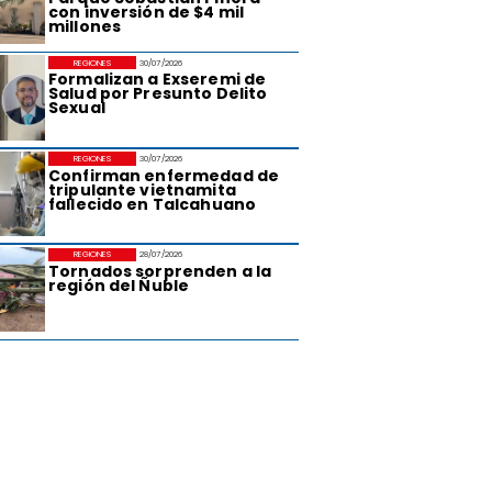
con inversión de $4 mil
millones
REGIONES
30/07/2026
Formalizan a Exseremi de
Salud por Presunto Delito
Sexual
REGIONES
30/07/2026
Confirman enfermedad de
tripulante vietnamita
fallecido en Talcahuano
REGIONES
28/07/2026
Tornados sorprenden a la
región del Ñuble