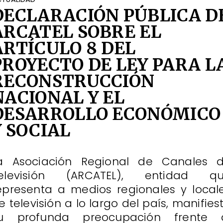
DECLARACIÓN PÚBLICA D
ARCATEL SOBRE EL
ARTÍCULO 8 DEL
PROYECTO DE LEY PARA L
RECONSTRUCCIÓN
NACIONAL Y EL
DESARROLLO ECONÓMICO
Y SOCIAL
a Asociación Regional de Canales 
elevisión (ARCATEL), entidad q
epresenta a medios regionales y local
e televisión a lo largo del país, manifies
u profunda preocupación frente 