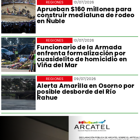
REGIONES
13/07/2026
Aprueban $160 millones para
construir medialuna de rodeo
en Ñuble
REGIONES
13/07/2026
Funcionario de la Armada
enfrenta formalización por
cuasidelito de homicidio en
Viña del Mar
REGIONES
09/07/2026
Alerta Amarilla en Osorno por
posible desborde del Río
Rahue