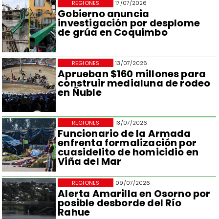
REGIONES
17/07/2026
Gobierno anuncia
investigación por desplome
de grúa en Coquimbo
REGIONES
13/07/2026
Aprueban $160 millones para
construir medialuna de rodeo
en Ñuble
REGIONES
13/07/2026
Funcionario de la Armada
enfrenta formalización por
cuasidelito de homicidio en
Viña del Mar
REGIONES
09/07/2026
Alerta Amarilla en Osorno por
posible desborde del Río
Rahue