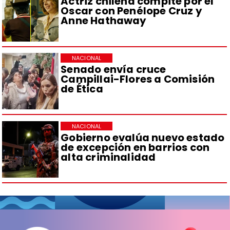
Actriz chilena compite por el
Oscar con Penélope Cruz y
Anne Hathaway
NACIONAL
Senado envía cruce
Campillai-Flores a Comisión
de Ética
NACIONAL
Gobierno evalúa nuevo estado
de excepción en barrios con
alta criminalidad