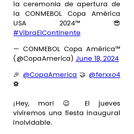
la ceremonia de apertura de
la CONMEBOL Copa América
USA 2024™ 😎
#VibraElContinente
— CONMEBOL Copa América™️
(@CopaAmerica)
June 18, 2024
🎉
@CopaAmerica
🤝
@ferxxo4
⚽️
¡Hey, mor! 😉 El jueves
viviremos una fiesta inaugural
inolvidable.