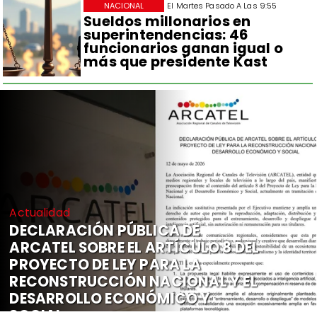
NACIONAL
El Martes Pasado A Las 9:55
Sueldos millonarios en
superintendencias: 46
funcionarios ganan igual o
más que presidente Kast
Actualidad
DECLARACIÓN PÚBLICA DE
ARCATEL SOBRE EL ARTÍCULO 8 DEL
PROYECTO DE LEY PARA LA
RECONSTRUCCIÓN NACIONAL Y EL
DESARROLLO ECONÓMICO Y
SOCIAL