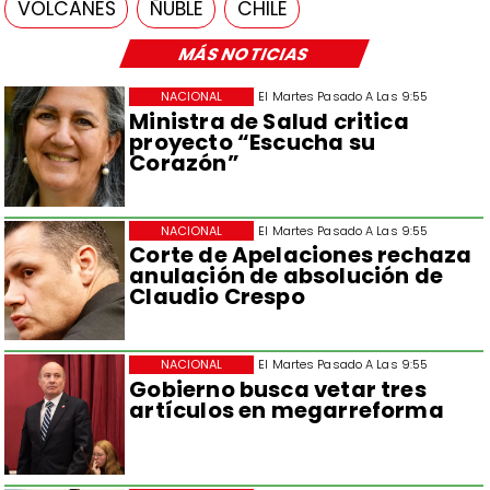
VOLCANES
ÑUBLE
CHILE
MÁS NOTICIAS
NACIONAL
El Martes Pasado A Las 9:55
Ministra de Salud critica
proyecto “Escucha su
Corazón”
NACIONAL
El Martes Pasado A Las 9:55
Corte de Apelaciones rechaza
anulación de absolución de
Claudio Crespo
NACIONAL
El Martes Pasado A Las 9:55
Gobierno busca vetar tres
artículos en megarreforma