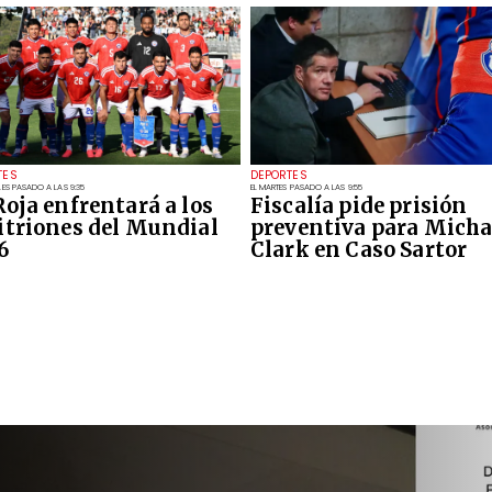
TES
DEPORTES
LES PASADO A LAS 9:35
EL MARTES PASADO A LAS 9:55
Roja enfrentará a los
Fiscalía pide prisión
itriones del Mundial
preventiva para Micha
6
Clark en Caso Sartor