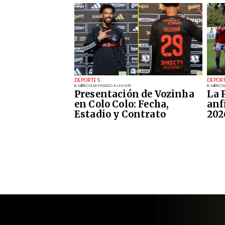
DEPORTES
DEPOR
EL MIÉRCOLES PASADO A LAS 9:35
EL MIÉRCO
Presentación de Vozinha
La 
en Colo Colo: Fecha,
anf
Estadio y Contrato
202