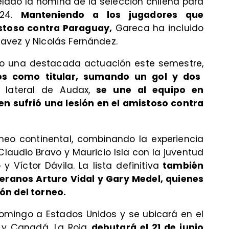
elado la nómina de la selección chilena para
024.
Manteniendo a los jugadores que
istoso contra Paraguay,
Gareca ha incluido
avez y Nicolás Fernández.
ido una destacada actuación este semestre,
os como titular, sumando un gol y dos
, lateral de Audax,
se une al equipo en
en sufrió una lesión en el amistoso contra
rneo continental, combinando la experiencia
laudio Bravo y Mauricio Isla con la juventud
Víctor Dávila. La lista definitiva
también
teranos Arturo Vidal y Gary Medel, quienes
ón del torneo.
domingo a Estados Unidos y se ubicará en el
a y Canadá. La Roja
debutará el 21 de junio