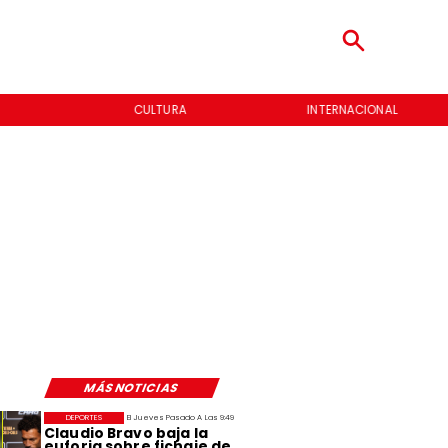
CULTURA
INTERNACIONAL
MÁS NOTICIAS
DEPORTES
El Jueves Pasado A Las 9:49
Claudio Bravo baja la
euforia sobre fichaje de