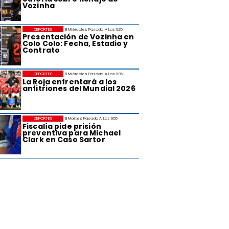
Vozinha
DEPORTES
El Miércoles Pasado A Las 9:35
Presentación de Vozinha en
Colo Colo: Fecha, Estadio y
Contrato
DEPORTES
El Miércoles Pasado A Las 9:35
La Roja enfrentará a los
anfitriones del Mundial 2026
DEPORTES
El Martes Pasado A Las 9:55
Fiscalía pide prisión
preventiva para Michael
Clark en Caso Sartor