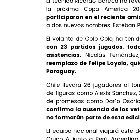
El técnico Ricardo Gareca ha rev
la próxima Copa América 2
participaron en el reciente am
a dos nuevos nombres: Esteban P
El volante de Colo Colo, ha ten
con 23 partidos jugados, tod
asistencias.
Nicolás Fernández
reemplazo de Felipe Loyola, qui
Paraguay.
Chile llevará 26 jugadores al to
de figuras como Alexis Sánchez, C
de promesas como Darío Osorio y 
confirma la ausencia de los ve
no formarán parte de esta edici
El equipo nacional viajará este 
Grupo A, junto a Perú, Argentin