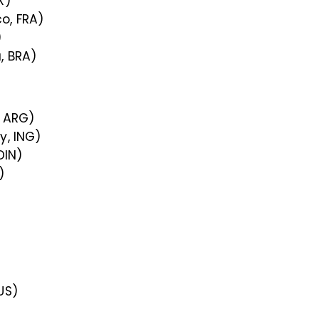
X)
o, FRA)
)
, BRA)
, ARG)
y, ING)
DIN)
)
US)