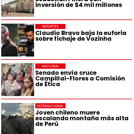
inversión de $4 mil millones
DEPORTES
Claudio Bravo baja la euforia
sobre fichaje de Vozinha
NACIONAL
Senado envía cruce
Campillai-Flores a Comisión
de Ética
INTERNACIONAL
Joven chileno muere
escalando montaña más alta
de Perú