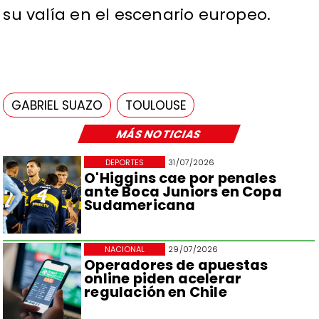
su valía en el escenario europeo.
GABRIEL SUAZO
TOULOUSE
MÁS NOTICIAS
DEPORTES
31/07/2026
O'Higgins cae por penales
ante Boca Juniors en Copa
Sudamericana
NACIONAL
29/07/2026
Operadores de apuestas
online piden acelerar
regulación en Chile