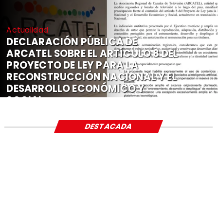
Actualidad
DECLARACIÓN PÚBLICA DE
ARCATEL SOBRE EL ARTÍCULO 8 DEL
PROYECTO DE LEY PARA LA
RECONSTRUCCIÓN NACIONAL Y EL
DESARROLLO ECONÓMICO Y
SOCIAL
DESTACADA