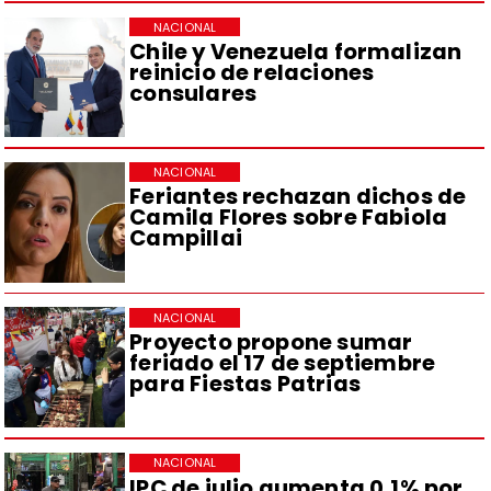
NACIONAL
Chile y Venezuela formalizan
reinicio de relaciones
consulares
NACIONAL
Feriantes rechazan dichos de
Camila Flores sobre Fabiola
Campillai
NACIONAL
Proyecto propone sumar
feriado el 17 de septiembre
para Fiestas Patrias
NACIONAL
IPC de julio aumenta 0,1% por