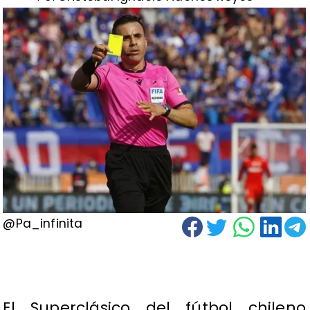
@Pa_infinita
El Superclásico del fútbol chileno