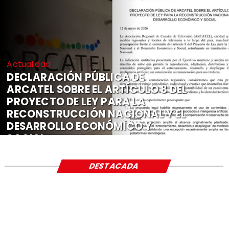
Actualidad
DECLARACIÓN PÚBLICA DE
ARCATEL SOBRE EL ARTÍCULO 8 DEL
PROYECTO DE LEY PARA LA
RECONSTRUCCIÓN NACIONAL Y EL
DESARROLLO ECONÓMICO Y
SOCIAL
DESTACADA