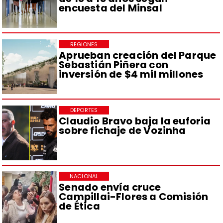
encuesta del Minsal
REGIONES
Aprueban creación del Parque
Sebastián Piñera con
inversión de $4 mil millones
DEPORTES
Claudio Bravo baja la euforia
sobre fichaje de Vozinha
NACIONAL
Senado envía cruce
Campillai-Flores a Comisión
de Ética