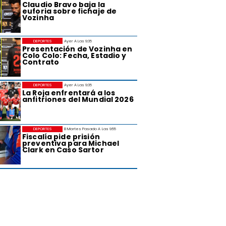
Claudio Bravo baja la
euforia sobre fichaje de
Vozinha
DEPORTES
Ayer A Las 9:35
Presentación de Vozinha en
Colo Colo: Fecha, Estadio y
Contrato
DEPORTES
Ayer A Las 9:35
La Roja enfrentará a los
anfitriones del Mundial 2026
DEPORTES
El Martes Pasado A Las 9:55
Fiscalía pide prisión
preventiva para Michael
Clark en Caso Sartor