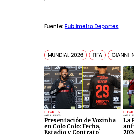
Fuente:
Publimetro Deportes
MUNDIAL 2026
FIFA
GIANNI 
DEPORTES
DEPOR
AYER A LAS 9:35
AYER A LAS
Presentación de Vozinha
La 
en Colo Colo: Fecha,
anf
Estadio y Contrato
202