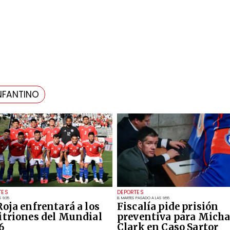
INFANTINO
TES
DEPORTES
 9:35
EL MARTES PASADO A LAS 9:55
Roja enfrentará a los
Fiscalía pide prisión
itriones del Mundial
preventiva para Micha
6
Clark en Caso Sartor