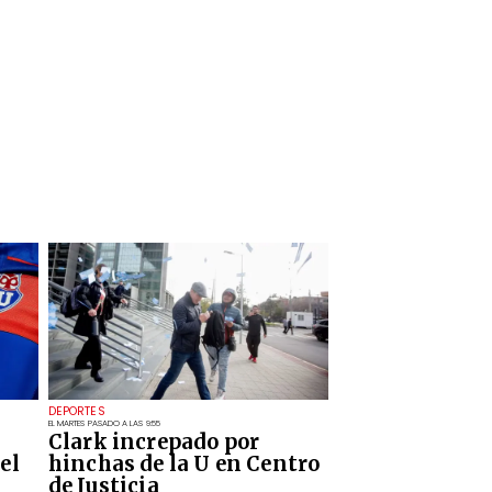
DEPORTES
EL MARTES PASADO A LAS 9:55
Clark increpado por
el
hinchas de la U en Centro
de Justicia