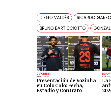
DIEGO VALDÉS
RICARDO GARE
BRUNO BARTICCIOTTO
GONZAL
DEPORTES
DEPOR
AYER A LAS 9:35
AYER A LAS
Presentación de Vozinha
La 
en Colo Colo: Fecha,
anf
Estadio y Contrato
202