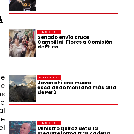
A
NACIONAL
Senado envía cruce
Campillai-Flores a Comisión
de Ética
de
INTERNACIONAL
Joven chileno muere
ue
escalando montaña más alta
de Perú
es
ta
al
de
NACIONAL
el
Ministro Quiroz detalla
megarreforma tras cadena