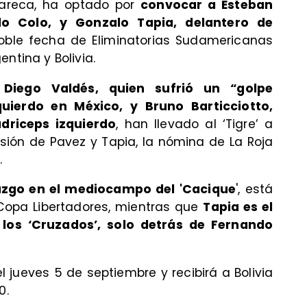
 Gareca, ha optado por
convocar a Esteban
o Colo, y Gonzalo Tapia, delantero de
doble fecha de Eliminatorias Sudamericanas
ntina y Bolivia.
e
Diego Valdés, quien sufrió un “golpe
uierdo en México, y Bruno Barticciotto,
driceps izquierdo
, han llevado al ‘Tigre’ a
usión de Pavez y Tapia, la nómina de La Roja
.
razgo en el mediocampo del 'Cacique
', está
Copa Libertadores, mientras que
Tapia es el
os ‘Cruzados’, solo detrás de Fernando
l jueves 5 de septiembre y recibirá a Bolivia
0.