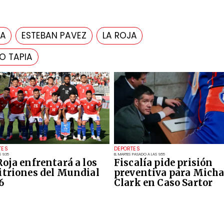
CA
ESTEBAN PAVEZ
LA ROJA
O TAPIA
TES
DEPORTES
 9:35
EL MARTES PASADO A LAS 9:55
Roja enfrentará a los
Fiscalía pide prisión
itriones del Mundial
preventiva para Micha
6
Clark en Caso Sartor