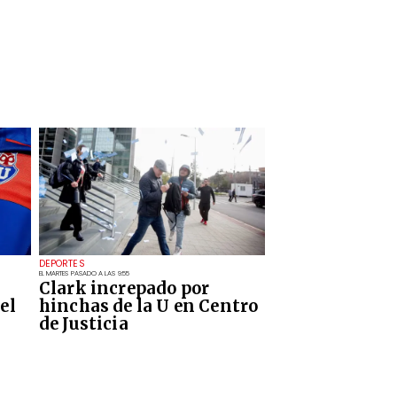
DEPORTES
EL MARTES PASADO A LAS 9:55
Clark increpado por
el
hinchas de la U en Centro
de Justicia