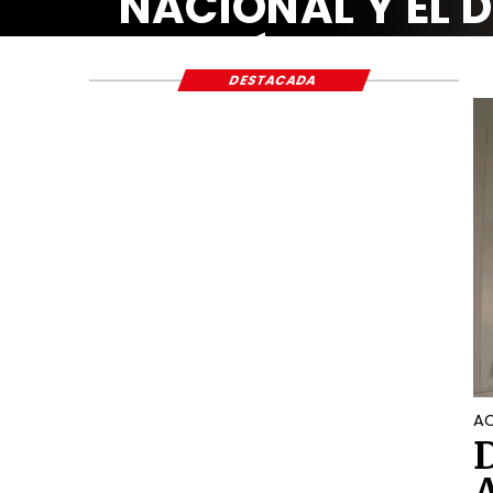
NACIONAL Y EL
ECONÓMICO Y S
DESTACADA
AC