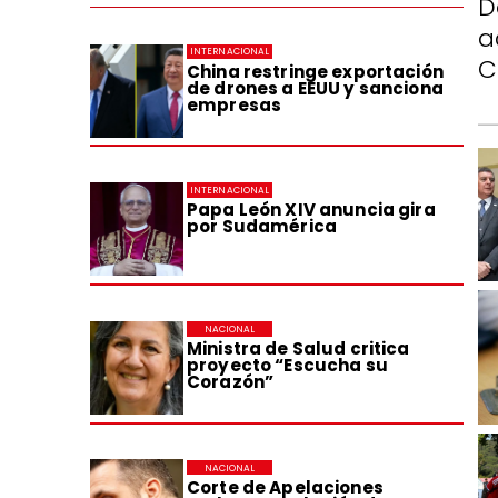
D
a
INTERNACIONAL
C
China restringe exportación
de drones a EEUU y sanciona
empresas
INTERNACIONAL
Papa León XIV anuncia gira
por Sudamérica
NACIONAL
Ministra de Salud critica
proyecto “Escucha su
Corazón”
NACIONAL
Corte de Apelaciones