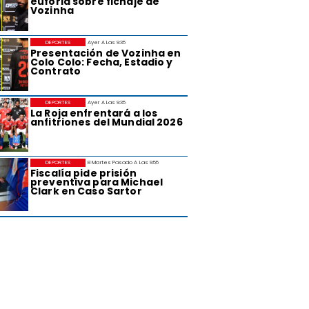
euforia sobre fichaje de
Vozinha
DEPORTES
Ayer A Las 9:35
Presentación de Vozinha en
Colo Colo: Fecha, Estadio y
Contrato
DEPORTES
Ayer A Las 9:35
La Roja enfrentará a los
anfitriones del Mundial 2026
DEPORTES
El Martes Pasado A Las 9:55
Fiscalía pide prisión
preventiva para Michael
Clark en Caso Sartor