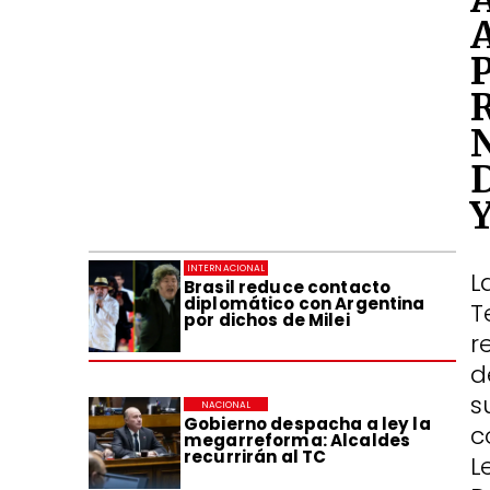
INTERNACIONAL
L
Brasil reduce contacto
diplomático con Argentina
T
por dichos de Milei
r
d
s
NACIONAL
Gobierno despacha a ley la
c
megarreforma: Alcaldes
recurrirán al TC
L