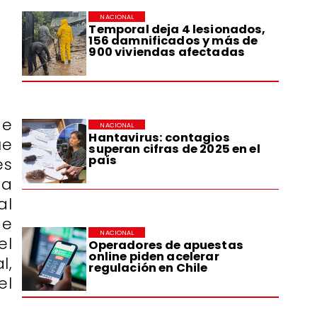
NACIONAL
Temporal deja 4 lesionados,
156 damnificados y más de
900 viviendas afectadas
de
NACIONAL
Hantavirus: contagios
ue
superan cifras de 2025 en el
país
es
ta
al
de
NACIONAL
el
Operadores de apuestas
online piden acelerar
l,
regulación en Chile
el