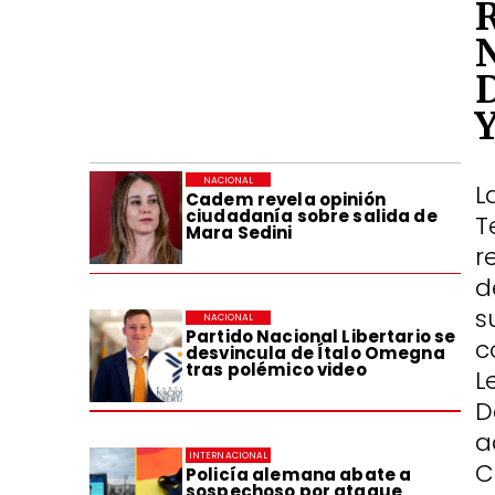
NACIONAL
L
Cadem revela opinión
ciudadanía sobre salida de
T
Mara Sedini
r
d
s
NACIONAL
Partido Nacional Libertario se
c
desvincula de Ítalo Omegna
tras polémico video
L
D
a
INTERNACIONAL
C
Policía alemana abate a
sospechoso por ataque