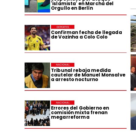
'islamista' en Marcha del
Orgullo en Berlín
DEPORTES
Confirman fecha de llegada
de Vozinha a Colo Colo
NACIONAL
Tribunal rebaja medida
cautelar de Manuel Monsalve
a arresto nocturno
NACIONAL
Errores del Gobierno en
comisión mixta frenan
megarreforma