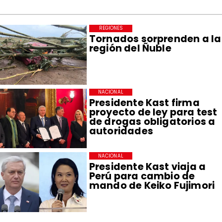
REGIONES
Tornados sorprenden a la
región del Ñuble
NACIONAL
Presidente Kast firma
proyecto de ley para test
de drogas obligatorios a
autoridades
NACIONAL
Presidente Kast viaja a
Perú para cambio de
mando de Keiko Fujimori