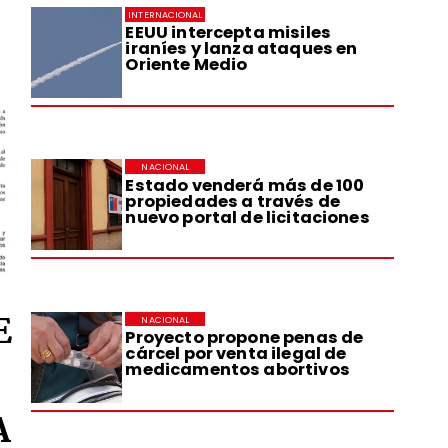
INTERNACIONAL
EEUU intercepta misiles
iraníes y lanza ataques en
Oriente Medio
NACIONAL
Estado venderá más de 100
propiedades a través de
nuevo portal de licitaciones
E
NACIONAL
Proyecto propone penas de
cárcel por venta ilegal de
medicamentos abortivos
A