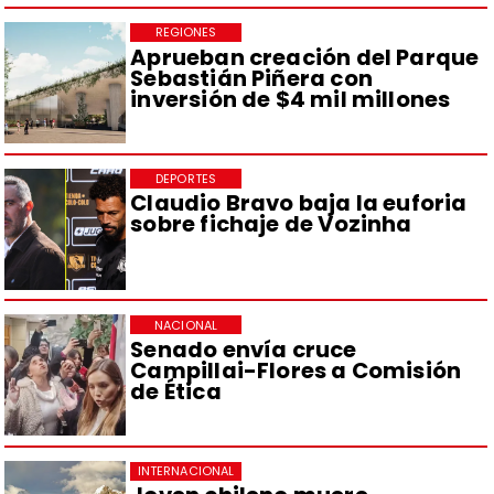
REGIONES
Aprueban creación del Parque
Sebastián Piñera con
inversión de $4 mil millones
DEPORTES
Claudio Bravo baja la euforia
sobre fichaje de Vozinha
NACIONAL
Senado envía cruce
Campillai-Flores a Comisión
de Ética
INTERNACIONAL