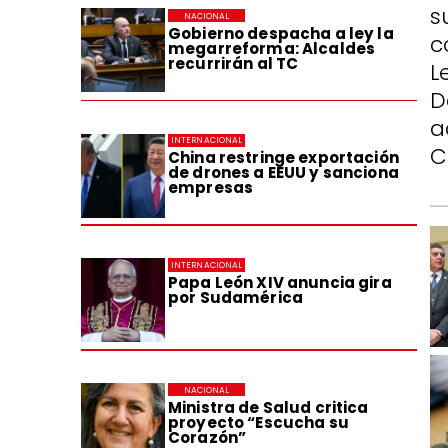
s
NACIONAL
Gobierno despacha a ley la
c
megarreforma: Alcaldes
recurrirán al TC
L
D
a
INTERNACIONAL
C
China restringe exportación
de drones a EEUU y sanciona
empresas
INTERNACIONAL
Papa León XIV anuncia gira
por Sudamérica
NACIONAL
Ministra de Salud critica
proyecto “Escucha su
Corazón”