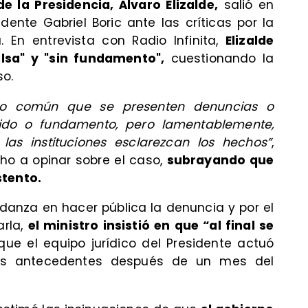
e la Presidencia, Álvaro Elizalde,
salió en
dente Gabriel Boric ante las críticas por la
 En entrevista con Radio Infinita,
Elizalde
lsa" y "sin fundamento",
cuestionando la
so.
oco común que se presenten denuncias o
ido o fundamento, pero lamentablemente,
las instituciones esclarezcan los hechos”
,
cho a opinar sobre el caso,
subrayando que
stento.
danza en hacer pública la denuncia y por el
rla,
el ministro insistió en que “al final se
ue el equipo jurídico del Presidente actuó
 los antecedentes después de un mes del