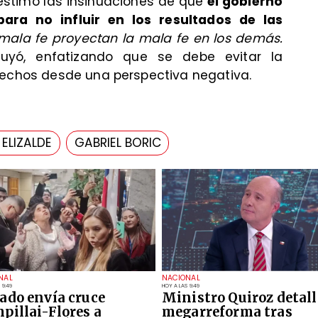
sestimó las insinuaciones de que
el gobierno
ara no influir en los resultados de las
mala fe proyectan la mala fe en los demás.
uyó, enfatizando que se debe evitar la
hechos desde una perspectiva negativa.
ELIZALDE
GABRIEL BORIC
NAL
NACIONAL
 9:49
HOY A LAS 9:49
ado envía cruce
Ministro Quiroz detall
pillai-Flores a
megarreforma tras