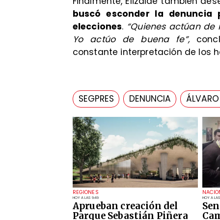
Finalmente, Elizalde también de
buscó esconder la denuncia p
elecciones
.
“Quienes actúan de 
Yo actúo de buena fe”,
concl
constante interpretación de los 
SEGPRES
DENUNCIA
ÁLVARO 
REGIONES
NACIO
HOY A LAS 9:49
HOY A LAS
Aprueban creación del
Sen
Parque Sebastián Piñera
Cam