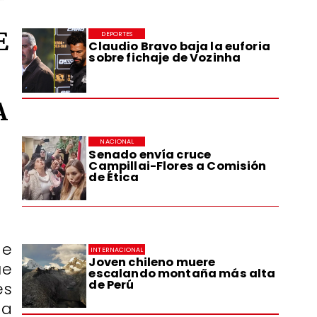
E
DEPORTES
Claudio Bravo baja la euforia
sobre fichaje de Vozinha
A
NACIONAL
Senado envía cruce
Campillai-Flores a Comisión
de Ética
de
INTERNACIONAL
Joven chileno muere
ue
escalando montaña más alta
de Perú
es
ta