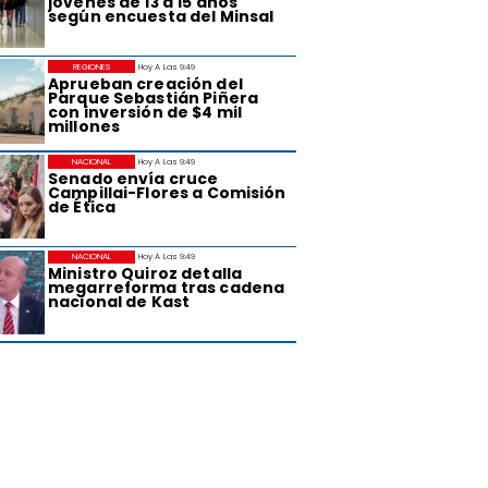
jóvenes de 13 a 15 años
según encuesta del Minsal
REGIONES
Hoy A Las 9:49
Aprueban creación del
Parque Sebastián Piñera
con inversión de $4 mil
millones
NACIONAL
Hoy A Las 9:49
Senado envía cruce
Campillai-Flores a Comisión
de Ética
NACIONAL
Hoy A Las 9:49
Ministro Quiroz detalla
megarreforma tras cadena
nacional de Kast