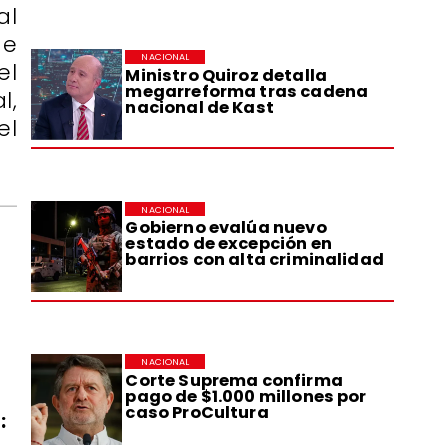
al
de
NACIONAL
el
Ministro Quiroz detalla
megarreforma tras cadena
l,
nacional de Kast
el
NACIONAL
Gobierno evalúa nuevo
estado de excepción en
barrios con alta criminalidad
NACIONAL
Corte Suprema confirma
pago de $1.000 millones por
caso ProCultura
: