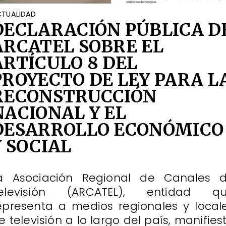
TUALIDAD
DECLARACIÓN PÚBLICA D
ARCATEL SOBRE EL
ARTÍCULO 8 DEL
PROYECTO DE LEY PARA L
RECONSTRUCCIÓN
NACIONAL Y EL
DESARROLLO ECONÓMICO
Y SOCIAL
a Asociación Regional de Canales 
elevisión (ARCATEL), entidad q
epresenta a medios regionales y local
e televisión a lo largo del país, manifies