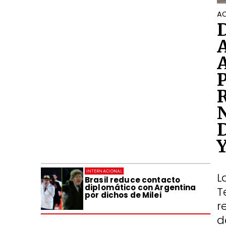
AC
INTERNACIONAL
L
Brasil reduce contacto
diplomático con Argentina
T
por dichos de Milei
r
d