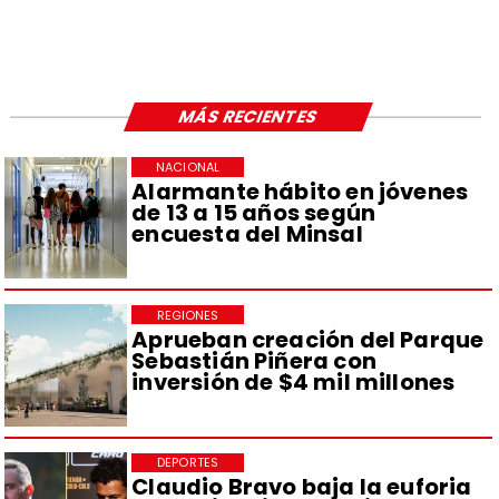
MÁS RECIENTES
NACIONAL
Alarmante hábito en jóvenes
de 13 a 15 años según
encuesta del Minsal
REGIONES
Aprueban creación del Parque
Sebastián Piñera con
inversión de $4 mil millones
DEPORTES
Claudio Bravo baja la euforia