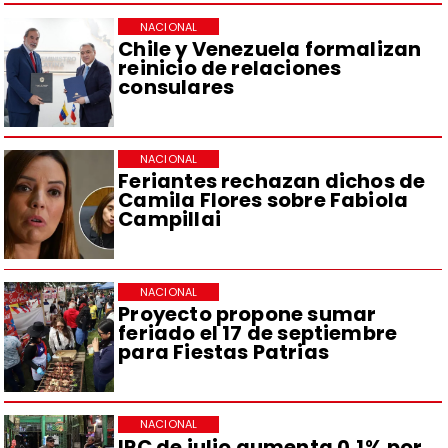
NACIONAL
Chile y Venezuela formalizan
reinicio de relaciones
consulares
NACIONAL
Feriantes rechazan dichos de
Camila Flores sobre Fabiola
Campillai
NACIONAL
Proyecto propone sumar
feriado el 17 de septiembre
para Fiestas Patrias
NACIONAL
IPC de julio aumenta 0,1% por