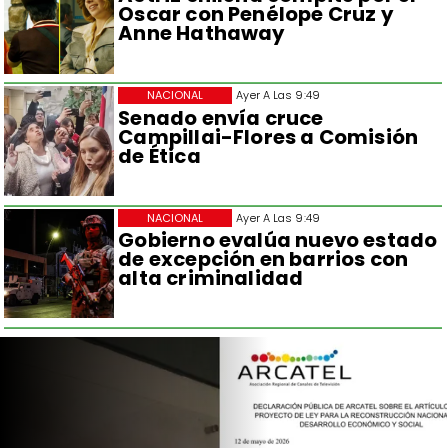
Oscar con Penélope Cruz y
Anne Hathaway
NACIONAL
Ayer A Las 9:49
Senado envía cruce
Campillai-Flores a Comisión
de Ética
NACIONAL
Ayer A Las 9:49
Gobierno evalúa nuevo estado
de excepción en barrios con
alta criminalidad