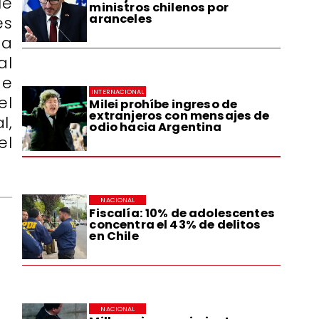
ue
ministros chilenos por
aranceles
es
ta
al
de
INTERNACIONAL
el
Milei prohíbe ingreso de
extranjeros con mensajes de
l,
odio hacia Argentina
el
NACIONAL
Fiscalía: 10% de adolescentes
concentra el 43% de delitos
en Chile
NACIONAL