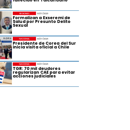
REGIONES
30/07/2026
Formalizan a Exseremi de
Salud por Presunto Delito
Sexual
NACIONAL
30/07/2026
Presidente de Corea del Sur
inicia visita oficial a Chile
NACIONAL
30/07/2026
TGR: 70 mil deudores
regularizan CAE para evitar
acciones judiciales