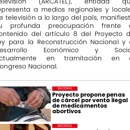
elevisión (ARCATEL), entidad q
epresenta a medios regionales y local
e televisión a lo largo del país, manifies
u profunda preocupación frente 
ontenido del artículo 8 del Proyecto 
ey para la Reconstrucción Nacional y 
esarrollo Económico y Socia
ctualmente en tramitación en 
ongreso Nacional.
NACIONAL
Proyecto propone penas
de cárcel por venta ilegal
de medicamentos
abortivos
NACIONAL