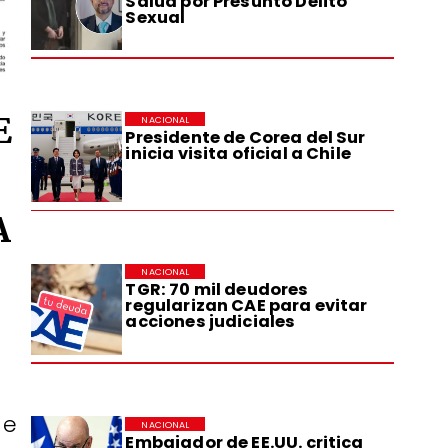
Salud por Presunto Delito
Sexual
E
NACIONAL
Presidente de Corea del Sur
inicia visita oficial a Chile
A
NACIONAL
TGR: 70 mil deudores
regularizan CAE para evitar
acciones judiciales
de
NACIONAL
Embajador de EE.UU. critica