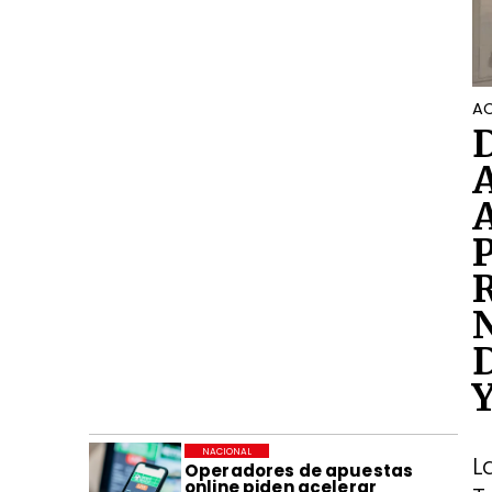
AC
NACIONAL
L
Operadores de apuestas
online piden acelerar