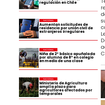
T
regulación en Chile
r
d
s
NACIONAL
Aumentan solicitudes de
c
residencia por unión civil de
extranjeros irregulares
L
D
a
NACIONAL
C
Niña de 2° básico apuñalada
por alumna de 8° en colegio
en medio de una clase
NACIONAL
Ministerio de Agricultura
amplía plazo para
agricultores afectados por
temporales