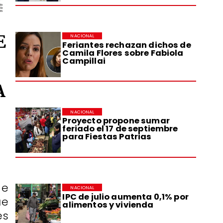
E
NACIONAL
Feriantes rechazan dichos de
Camila Flores sobre Fabiola
Campillai
A
NACIONAL
Proyecto propone sumar
feriado el 17 de septiembre
para Fiestas Patrias
de
NACIONAL
IPC de julio aumenta 0,1% por
ue
alimentos y vivienda
es