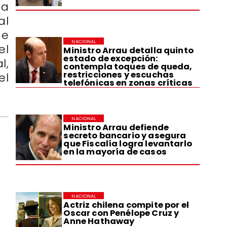
ta
al
de
NACIONAL
el
Ministro Arrau detalla quinto
estado de excepción:
l,
contempla toques de queda,
restricciones y escuchas
el
telefónicas en zonas críticas
NACIONAL
Ministro Arrau defiende
secreto bancario y asegura
que Fiscalía logra levantarlo
en la mayoría de casos
NACIONAL
Actriz chilena compite por el
Oscar con Penélope Cruz y
Anne Hathaway