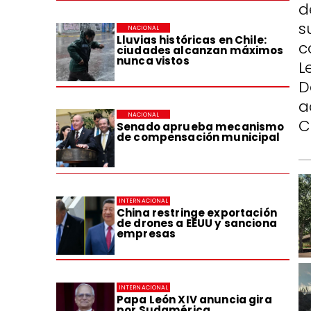
d
s
NACIONAL
Lluvias históricas en Chile:
c
ciudades alcanzan máximos
nunca vistos
L
D
a
NACIONAL
C
Senado aprueba mecanismo
de compensación municipal
INTERNACIONAL
China restringe exportación
de drones a EEUU y sanciona
empresas
INTERNACIONAL
Papa León XIV anuncia gira
por Sudamérica