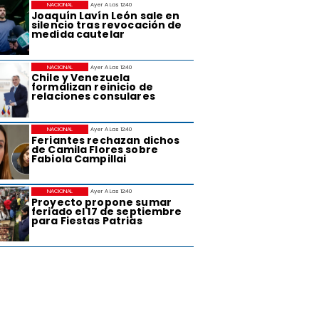
NACIONAL
Ayer A Las 12:40
Joaquín Lavín León sale en
silencio tras revocación de
medida cautelar
NACIONAL
Ayer A Las 12:40
Chile y Venezuela
formalizan reinicio de
relaciones consulares
NACIONAL
Ayer A Las 12:40
Feriantes rechazan dichos
de Camila Flores sobre
Fabiola Campillai
NACIONAL
Ayer A Las 12:40
Proyecto propone sumar
feriado el 17 de septiembre
para Fiestas Patrias