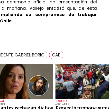
a ceremonia oficial de presentación del
la mañana. Vallejo enfatizó que, de esta
cumpliendo su compromiso de trabajar
 Chile
.
IDENTE GABRIEL BORIC
CAE
NAL
NACIONAL
 12:40
AYER A LAS 12:40
iantes rechazan dichos
Proyecto propone sum