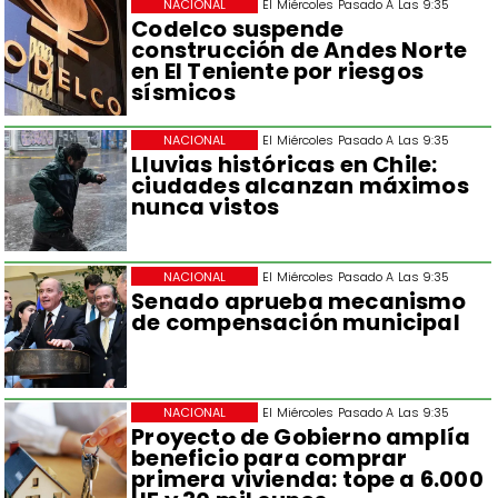
NACIONAL
El Miércoles Pasado A Las 9:35
Codelco suspende
construcción de Andes Norte
en El Teniente por riesgos
sísmicos
NACIONAL
El Miércoles Pasado A Las 9:35
Lluvias históricas en Chile:
ciudades alcanzan máximos
nunca vistos
NACIONAL
El Miércoles Pasado A Las 9:35
Senado aprueba mecanismo
de compensación municipal
NACIONAL
El Miércoles Pasado A Las 9:35
Proyecto de Gobierno amplía
beneficio para comprar
primera vivienda: tope a 6.000