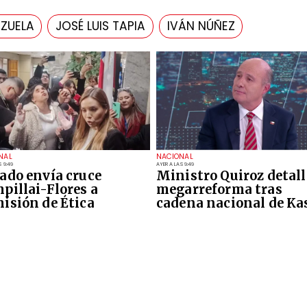
ZUELA
JOSÉ LUIS TAPIA
IVÁN NÚÑEZ
NAL
NACIONAL
S 9:49
AYER A LAS 9:49
ado envía cruce
Ministro Quiroz detall
pillai-Flores a
megarreforma tras
isión de Ética
cadena nacional de Ka