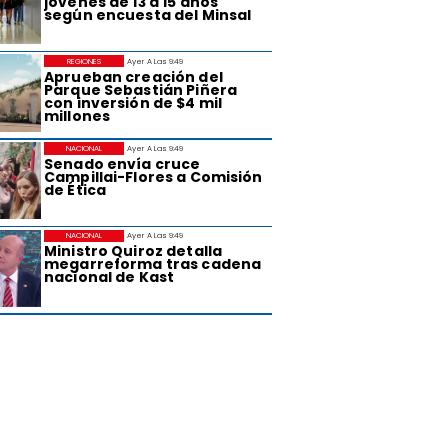
jóvenes de 13 a 15 años
según encuesta del Minsal
REGIONES
Ayer A Las 9:49
Aprueban creación del
Parque Sebastián Piñera
con inversión de $4 mil
millones
NACIONAL
Ayer A Las 9:49
Senado envía cruce
Campillai-Flores a Comisión
de Ética
NACIONAL
Ayer A Las 9:49
Ministro Quiroz detalla
megarreforma tras cadena
nacional de Kast