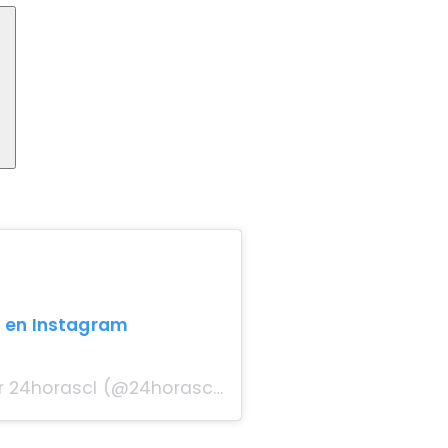
n en Instagram
Una publicación compartida por 24horascl (@24horascl)