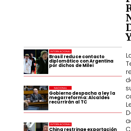
INTERNACIONAL
L
Brasil reduce contacto
diplomático con Argentina
T
por dichos de Milei
r
d
s
NACIONAL
Gobierno despacha a ley la
c
megarreforma: Alcaldes
recurrirán al TC
L
D
a
INTERNACIONAL
C
China restringe exportación