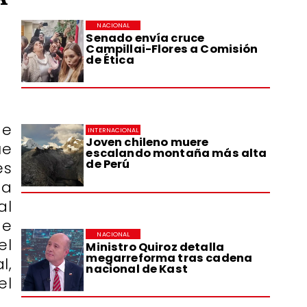
NACIONAL
Senado envía cruce
Campillai-Flores a Comisión
de Ética
de
INTERNACIONAL
Joven chileno muere
ue
escalando montaña más alta
de Perú
es
ta
al
de
NACIONAL
el
Ministro Quiroz detalla
megarreforma tras cadena
l,
nacional de Kast
el