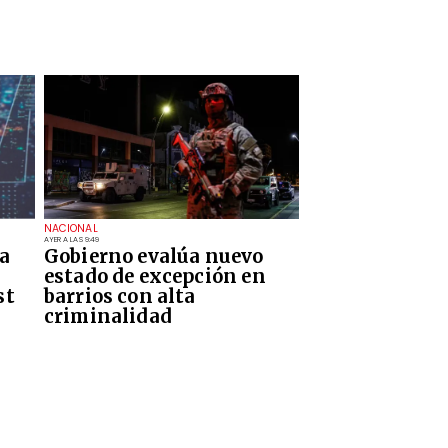
NACIONAL
AYER A LAS 9:49
a
Gobierno evalúa nuevo
estado de excepción en
st
barrios con alta
criminalidad