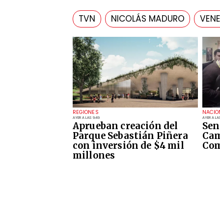
TVN
NICOLÁS MADURO
VENE
REGIONES
NACIO
AYER A LAS 9:49
AYER A LA
Aprueban creación del
Sen
Parque Sebastián Piñera
Cam
con inversión de $4 mil
Com
millones