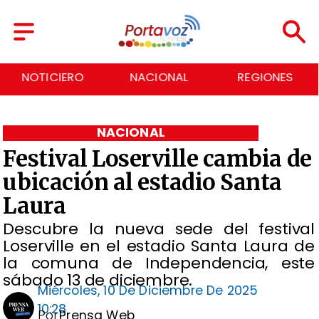
NOTICIERO
NACIONAL
REGIONES
NACIONAL
Festival Loserville cambia de
ubicación al estadio Santa
Laura
Descubre la nueva sede del festival
Loserville en el estadio Santa Laura de
la comuna de Independencia, este
sábado 13 de diciembre.
Miércoles, 10 De Diciembre De 2025
10:28
Por
Prensa Web