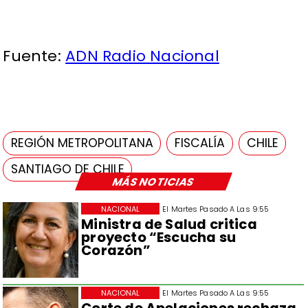
Fuente:
ADN Radio Nacional
REGIÓN METROPOLITANA
FISCALÍA
CHILE
SANTIAGO DE CHILE
MÁS NOTICIAS
NACIONAL
El Martes Pasado A Las 9:55
Ministra de Salud critica
proyecto “Escucha su
Corazón”
NACIONAL
El Martes Pasado A Las 9:55