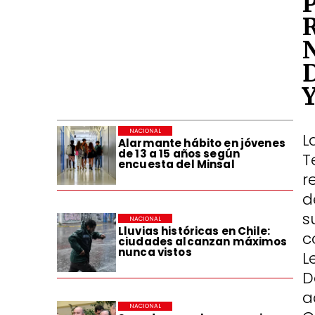
NACIONAL
L
Alarmante hábito en jóvenes
de 13 a 15 años según
T
encuesta del Minsal
r
d
s
NACIONAL
Lluvias históricas en Chile:
c
ciudades alcanzan máximos
nunca vistos
L
D
a
NACIONAL