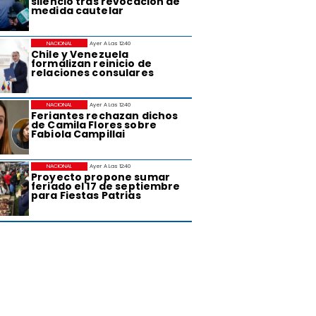
silencio tras revocación de
medida cautelar
NACIONAL
Ayer A Las 12:40
Chile y Venezuela
formalizan reinicio de
relaciones consulares
NACIONAL
Ayer A Las 12:40
Feriantes rechazan dichos
de Camila Flores sobre
Fabiola Campillai
NACIONAL
Ayer A Las 12:40
Proyecto propone sumar
feriado el 17 de septiembre
para Fiestas Patrias