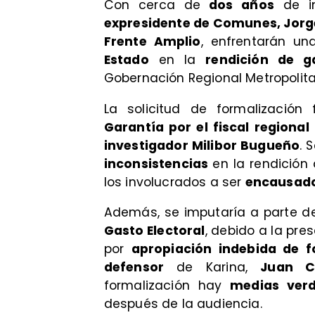
Con cerca de
dos años
de in
expresidente de Comunes, Jorg
Frente Amplio
, enfrentarán u
Estado
en la
rendición de g
Gobernación Regional Metropolita
La solicitud de formalizació
Garantía por el fiscal regional
investigador Milibor Bugueño
. 
inconsistencias
en la rendición
los involucrados a ser
encausados
Además, se imputaría a parte del
Gasto Electoral
, debido a la pr
por
apropiación indebida de f
defensor
de Karina,
Juan C
formalización hay
medias ver
después de la audiencia.