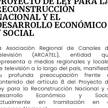
PROYECTO DE LEY PARA L
RECONSTRUCCIÓN
NACIONAL Y EL
DESARROLLO ECONÓMICO
Y SOCIAL
a Asociación Regional de Canales 
elevisión (ARCATEL), entidad q
epresenta a medios regionales y local
e televisión a lo largo del país, manifies
u profunda preocupación frente 
ontenido del artículo 8 del Proyecto 
ey para la Reconstrucción Nacional y 
esarrollo Económico y Socia
ctualmente en tramitación en 