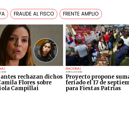
VA
FRAUDE AL FISCO
FRENTE AMPLIO
NAL
NACIONAL
 12:40
AYER A LAS 12:40
iantes rechazan dichos
Proyecto propone sum
Camila Flores sobre
feriado el 17 de septie
iola Campillai
para Fiestas Patrias