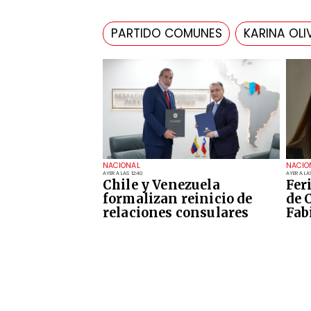
PARTIDO COMUNES
KARINA OLI
NACIONAL
NACIO
AYER A LAS 12:40
AYER A LAS
Chile y Venezuela
Fer
formalizan reinicio de
de 
relaciones consulares
Fab