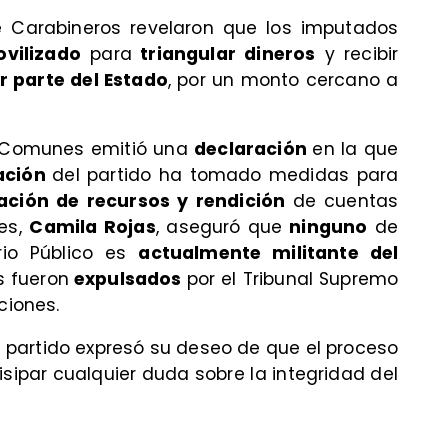
e Carabineros revelaron que los imputados
vilizado
para
triangular dineros
y recibir
 parte del Estado
, por un monto cercano a
do Comunes emitió una
declaración
en la que
ración
del partido ha tomado medidas para
ación de recursos y rendición
de cuentas
es,
Camila Rojas
, aseguró que
ninguno
de
erio Público es
actualmente militante del
s fueron
expulsados
por el Tribunal Supremo
ciones.
l partido expresó su deseo de que el proceso
isipar cualquier duda sobre la integridad del