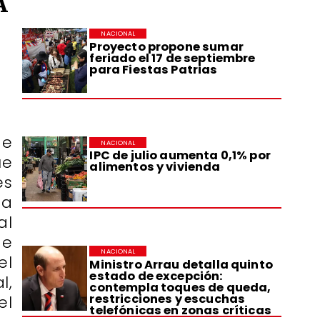
A
NACIONAL
Proyecto propone sumar
feriado el 17 de septiembre
para Fiestas Patrias
de
NACIONAL
IPC de julio aumenta 0,1% por
ue
alimentos y vivienda
es
ta
al
de
NACIONAL
el
Ministro Arrau detalla quinto
estado de excepción:
l,
contempla toques de queda,
restricciones y escuchas
el
telefónicas en zonas críticas