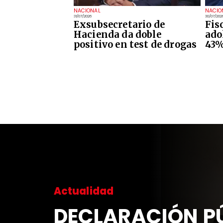
NACIONAL
NACIO
31/07/2026
30/07/202
Exsubsecretario de
Fis
Hacienda da doble
ado
positivo en test de drogas
43%
Actualidad
DECLARACIÓN P