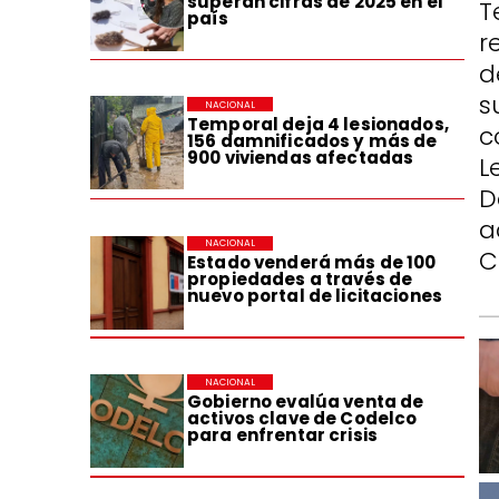
superan cifras de 2025 en el
T
país
r
d
s
NACIONAL
Temporal deja 4 lesionados,
c
156 damnificados y más de
900 viviendas afectadas
L
D
a
NACIONAL
C
Estado venderá más de 100
propiedades a través de
nuevo portal de licitaciones
NACIONAL
Gobierno evalúa venta de
activos clave de Codelco
para enfrentar crisis