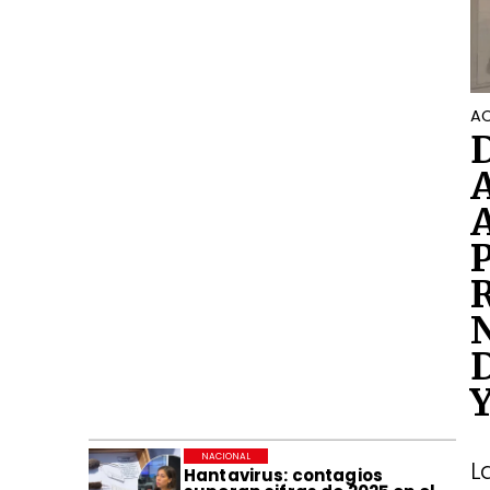
AC
NACIONAL
L
Hantavirus: contagios