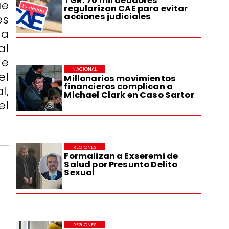
TGR: 70 mil deudores
ue
regularizan CAE para evitar
acciones judiciales
es
ta
al
de
NACIONAL
el
Millonarios movimientos
financieros complican a
l,
Michael Clark en Caso Sartor
el
REGIONES
Formalizan a Exseremi de
Salud por Presunto Delito
Sexual
REGIONES