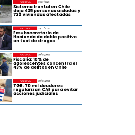
NACIONAL
31/07/2026
Sistema frontal en Chile
deja 435 personas aisladas y
730 viviendas afectadas
NACIONAL
31/07/2026
Exsubsecretario de
Hacienda da doble positivo
en test de drogas
NACIONAL
30/07/2026
Fiscalía: 10% de
adolescentes concentra el
43% de delitos en Chile
NACIONAL
30/07/2026
TGR: 70 mil deudores
regularizan CAE para evitar
acciones judiciales