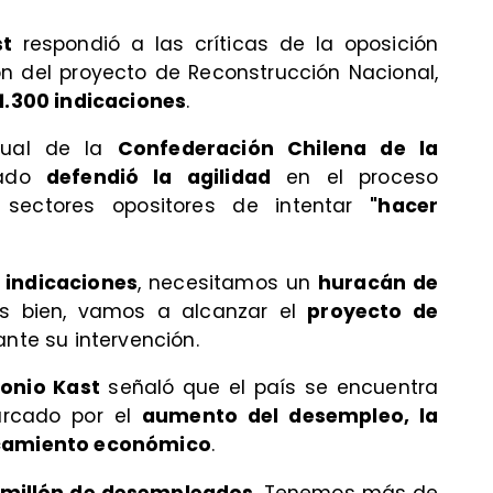
st
respondió a las críticas de la oposición
n del proyecto de Reconstrucción Nacional,
1.300 indicaciones
.
nual de la
Confederación Chilena de la
tado
defendió la agilidad
en el proceso
s sectores opositores de intentar
"hacer
 indicaciones
, necesitamos un
huracán de
as bien, vamos a alcanzar el
proyecto de
ante su intervención.
tonio Kast
señaló que el país se encuentra
arcado por el
aumento del desempleo, la
ancamiento económico
.
millón de desempleados
. Tenemos más de