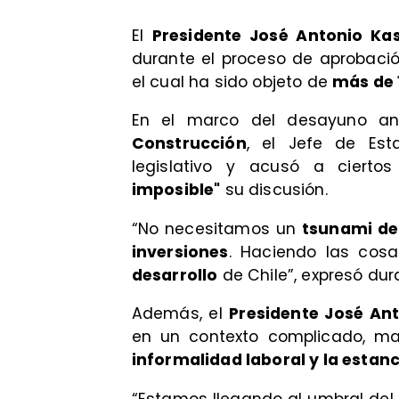
El
Presidente José Antonio Ka
durante el proceso de aprobació
el cual ha sido objeto de
más de 
En el marco del desayuno a
Construcción
, el Jefe de Es
legislativo y acusó a cierto
imposible"
su discusión.
“No necesitamos un
tsunami de
inversiones
. Haciendo las cos
desarrollo
de Chile”, expresó dur
Además, el
Presidente José An
en un contexto complicado, m
informalidad laboral y la est
“Estamos llegando al umbral del