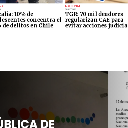
NAL
NACIONAL
6
30/07/2026
calía: 10% de
TGR: 70 mil deudores
lescentes concentra el
regularizan CAE para
 de delitos en Chile
evitar acciones judicia
ÚBLICA DE