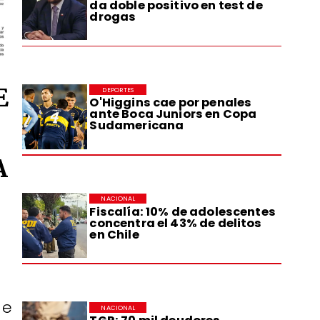
da doble positivo en test de
drogas
E
DEPORTES
O'Higgins cae por penales
ante Boca Juniors en Copa
Sudamericana
A
NACIONAL
Fiscalía: 10% de adolescentes
concentra el 43% de delitos
en Chile
de
NACIONAL