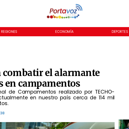
REGIONES
ECONOMÍA
DEPORTES
 combatir el alarmante
as en campamentos
onal de Campamentos realizado por TECHO-
ctualmente en nuestro país cerca de 114 mil
tos.
:38