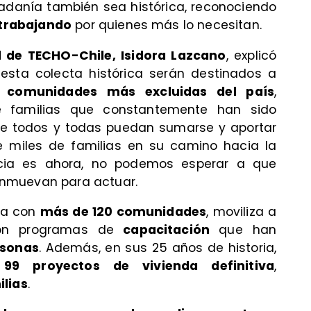
dadanía también sea histórica, reconociendo
 trabajando
por quienes más lo necesitan.
l de TECHO-Chile, Isidora Lazcano
, explicó
sta colecta histórica serán destinados a
s comunidades más excluidas del país
,
de familias que constantemente han sido
e todos y todas puedan sumarse y aportar
e miles de familias en su camino hacia la
encia es ahora, no podemos esperar a que
nmuevan para actuar.
ja con
más de 120 comunidades
, moviliza a
n programas de
capacitación
que han
rsonas
. Además, en sus 25 años de historia,
9 proyectos de vivienda definitiva
,
ilias
.