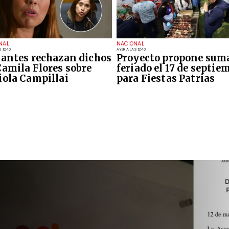
NAL
NACIONAL
 12:40
AYER A LAS 12:40
iantes rechazan dichos
Proyecto propone sum
Camila Flores sobre
feriado el 17 de septie
iola Campillai
para Fiestas Patrias