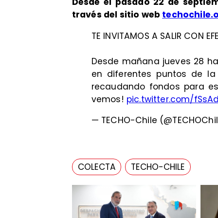
Desde el pasado
22 de septie
través del sitio web
techochile.
TE INVITAMOS A SALIR CON EF
Desde mañana jueves 28 has
en diferentes puntos de la 
recaudando fondos para e
vemos!
pic.twitter.com/fSsA
— TECHO-Chile (@TECHOChi
COLECTA
TECHO-CHILE