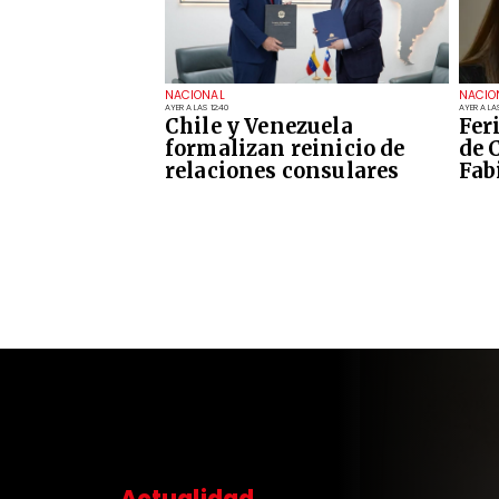
NACIONAL
NACIO
AYER A LAS 12:40
AYER A LAS
Chile y Venezuela
Fer
formalizan reinicio de
de 
relaciones consulares
Fab
Actualidad