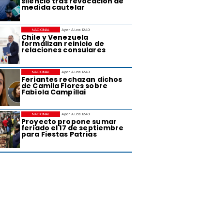
silencio tras revocación de
medida cautelar
NACIONAL
Ayer A Las 12:40
Chile y Venezuela
formalizan reinicio de
relaciones consulares
NACIONAL
Ayer A Las 12:40
Feriantes rechazan dichos
de Camila Flores sobre
Fabiola Campillai
NACIONAL
Ayer A Las 12:40
Proyecto propone sumar
feriado el 17 de septiembre
para Fiestas Patrias