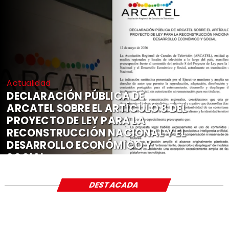
Actualidad
DECLARACIÓN PÚBLICA DE
ARCATEL SOBRE EL ARTÍCULO 8 DEL
PROYECTO DE LEY PARA LA
RECONSTRUCCIÓN NACIONAL Y EL
DESARROLLO ECONÓMICO Y
SOCIAL
DESTACADA